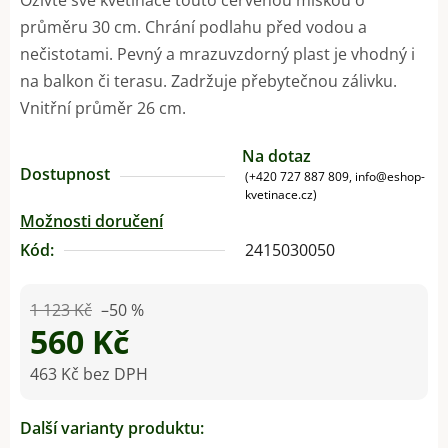
průměru 30 cm. Chrání podlahu před vodou a
nečistotami. Pevný a mrazuvzdorný plast je vhodný i
na balkon či terasu. Zadržuje přebytečnou zálivku.
Vnitřní průměr 26 cm.
Na dotaz
Dostupnost
(+420 727 887 809, info@eshop-
kvetinace.cz)
Možnosti doručení
Kód:
2415030050
1 123 Kč
–50 %
560 Kč
463 Kč bez DPH
Měrná cena:
Další varianty produktu: