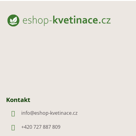
Z
á
p
a
t
í
Kontakt
info
@
eshop-kvetinace.cz
+420 727 887 809