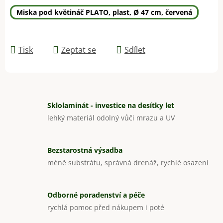
Miska pod květináč PLATO, plast, Ø 47 cm, červená
Tisk
Zeptat se
Sdílet
Sklolaminát - investice na desítky let
lehký materiál odolný vůči mrazu a UV
Bezstarostná výsadba
méně substrátu, správná drenáž, rychlé osazení
Odborné poradenství a péče
rychlá pomoc před nákupem i poté