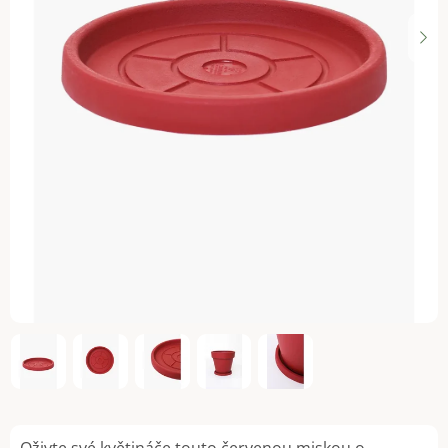
Oživte své květináče touto červenou miskou o