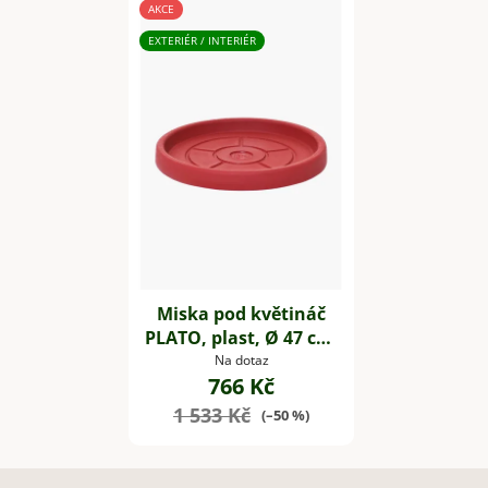
AKCE
EXTERIÉR / INTERIÉR
Miska pod květináč
PLATO, plast, Ø 47 cm,
červená
Na dotaz
766 Kč
1 533 Kč
(–50 %)