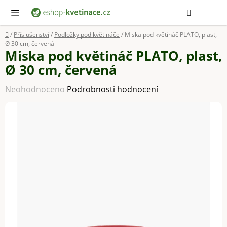
Přejít
Hledat
NÁ
KOŠ
na
obsah
Domů
/
Příslušenství
/
Podložky pod květináče
/
Miska pod květináč PLATO, plast,
Ø 30 cm, červená
Miska pod květináč PLATO, plast,
Ø 30 cm, červená
Průměrné
Neohodnoceno
Podrobnosti hodnocení
hodnocení
produktu
je
0,0
z
5
hvězdiček.