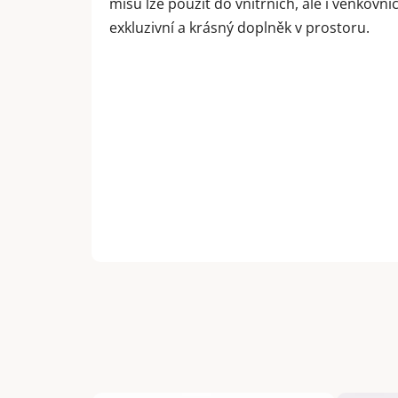
mísu lze použít do vnitřních, ale i venkov
exkluzivní a krásný doplněk v prostoru.