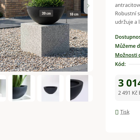
antracitov
je
Robustní s
0,0
udržuje a l
z
5
Dostupno
hvězdiček.
Můžeme do
Možnosti 
Kód:
3 01
2 491 Kč
Měrná ce
Tisk