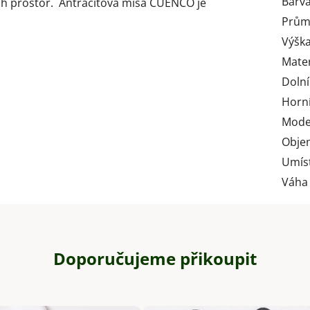
Barv
ních prostor. Antracitová mísa CUENCO je
Prům
Výška
Mater
Doln
Horní
Mode
Obje
Umís
Váha
Doporučujeme přikoupit