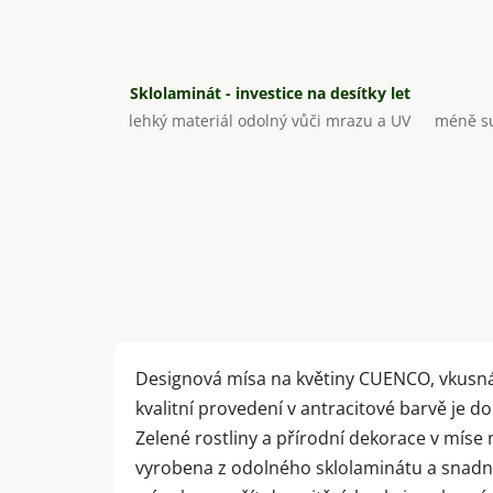
Sklolaminát - investice na desítky let
lehký materiál odolný vůči mrazu a UV
méně su
Designová mísa na květiny CUENCO, vkusná,
kvalitní provedení v antracitové barvě je 
Zelené rostliny a přírodní dekorace v míse
vyrobena z odolného sklolaminátu a snadno