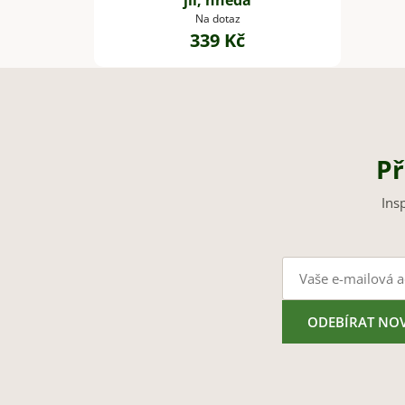
jíl, hnědá
Na dotaz
339 Kč
Př
Ins
ODEBÍRAT NO