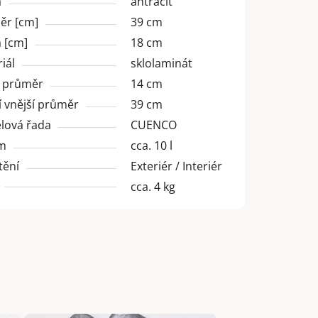
a
antracit
ěr [cm]
39 cm
 [cm]
18 cm
iál
sklolaminát
í průměr
14 cm
 vnější průměr
39 cm
lová řada
CUENCO
m
cca. 10 l
tění
Exteriér / Interiér
cca. 4 kg