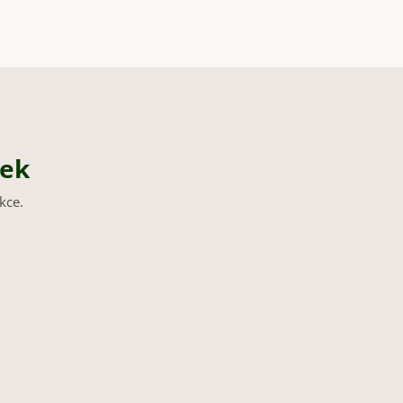
nek
kce.