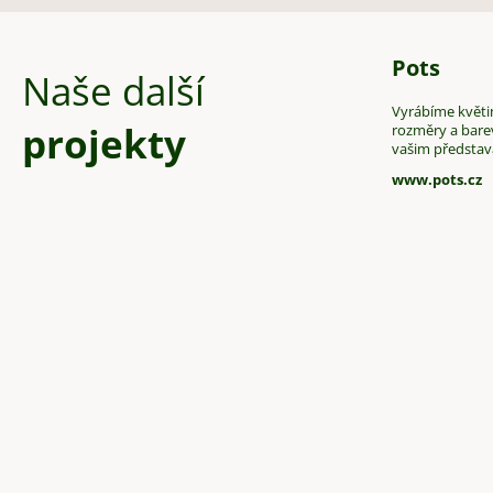
Pots
Naše další
Vyrábíme květin
projekty
rozměry a bare
vašim předsta
www.pots.cz
Z
á
p
a
t
í