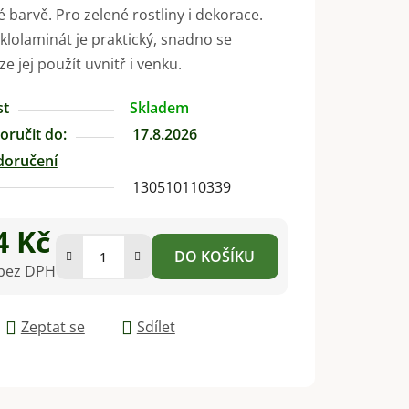
é barvě. Pro zelené rostliny i dekorace.
klolaminát je praktický, snadno se
ze jej použít uvnitř i venku.
st
Skladem
ručit do:
17.8.2026
doručení
130510110339
4 Kč
DO KOŠÍKU
 bez DPH
na:
Zeptat se
Sdílet