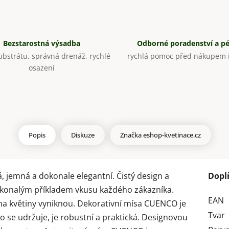
Bezstarostná výsadba
Odborné poradenství a p
bstrátu, správná drenáž, rychlé
rychlá pomoc před nákupem i
osazení
Popis
Diskuze
Značka
eshop-kvetinace.cz
 jemná a dokonale elegantní. Čistý design a
Dopl
dokonalým příkladem vkusu každého zákazníka.
EAN
 na květiny vyniknou. Dekorativní mísa CUENCO je
Tvar
 se udržuje, je robustní a praktická. Designovou