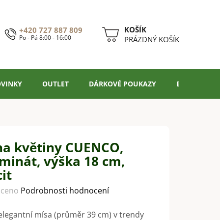
+420 727 887 809
Po - Pá 8:00 - 16:00
NÁKUPNÍ
PRÁZDNÝ KOŠÍK
KOŠÍK
VINKY
OUTLET
DÁRKOVÉ POUKAZY
BLOG
na květiny CUENCO,
minát, výška 18 cm,
it
ceno
Podrobnosti hodnocení
legantní mísa (průměr 39 cm) v trendy