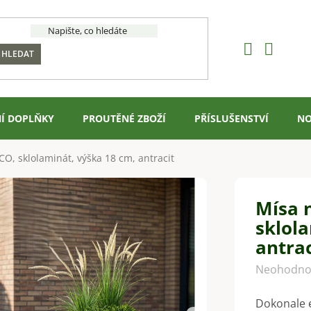
HLEDAT
Í DOPLŇKY
PROUTĚNÉ ZBOŽÍ
PŘÍSLUŠENSTVÍ
NO
O, sklolaminát, výška 18 cm, antracit
Mísa 
sklola
antrac
Průměrné
Neohodno
hodnocení
Dokonale e
produktu