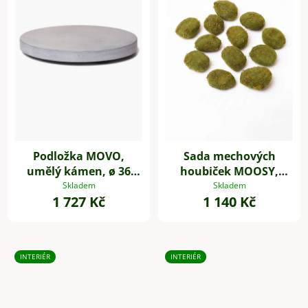
Podložka MOVO,
Sada mechových
umělý kámen, ø 36
houbiček MOOSY,
cm, šedá
plast, zelená
Skladem
Skladem
1 727 Kč
1 140 Kč
INTERIÉR
INTERIÉR