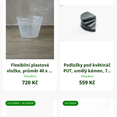
Flexibilní plastová
Podložky pod květináč
vložka, průměr 40 x 31
PUT, umělý kámen, 7 x
cm, 1 kus
7 cm, 4-set, šedé
Skladem
Skladem
720 Kč
559 Kč
EXTERIÉR / INTERIÉR
INTERIÉR