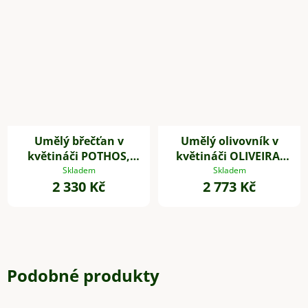
Umělý břečťan v
Umělý olivovník v
květináči POTHOS,
květináči OLIVEIRA,
výška 85 cm, plast,
plast, výška 60 cm
Skladem
Skladem
2 330 Kč
2 773 Kč
zelený
Podobné produkty