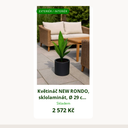
EXTERIÉR / INTERIÉR
Květináč NEW RONDO,
sklolaminát, Ø 29 cm,
antracit
Skladem
2 572 Kč