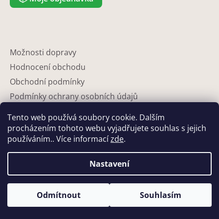
Možnosti dopravy
Hodnocení obchodu
Obchodní podmínky
Podmínky ochrany osobních údajů
Reklamace
Tento web používá soubory cookie. Dalším
Partneři
procházením tohoto webu vyjadřujete souhlas s jejich
používáním.. Více informací
zde
.
Kontakty
Nastavení
Odmítnout
Souhlasím
Vytvořil Shoptet
Copyright 2026
Eshop-květináče
. Všechna práva vyhrazena.