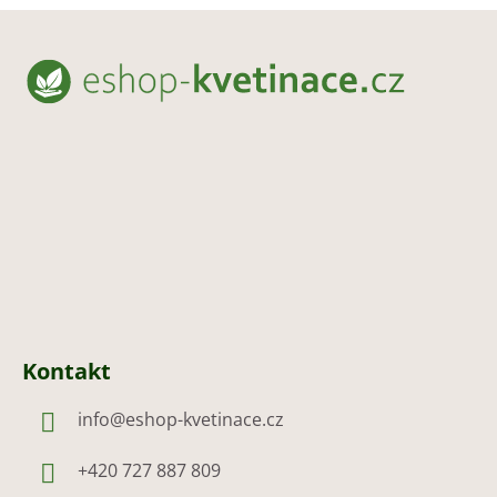
Z
á
p
a
t
í
Kontakt
info
@
eshop-kvetinace.cz
+420 727 887 809