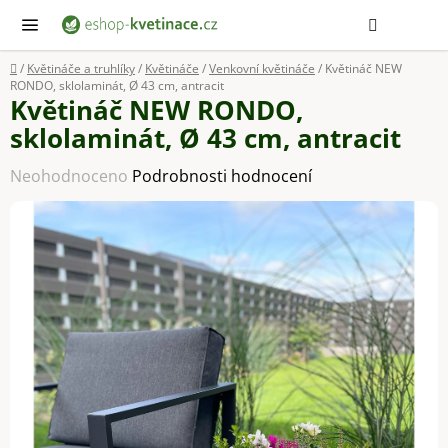
Přejít
Hledat
NÁ
KOŠ
na
obsah
Domů
/
Květináče a truhlíky
/
Květináče
/
Venkovní květináče
/
Květináč NEW
RONDO, sklolaminát, Ø 43 cm, antracit
Květináč NEW RONDO,
sklolaminát, Ø 43 cm, antracit
Průměrné
Neohodnoceno
Podrobnosti hodnocení
hodnocení
produktu
je
0,0
z
5
hvězdiček.