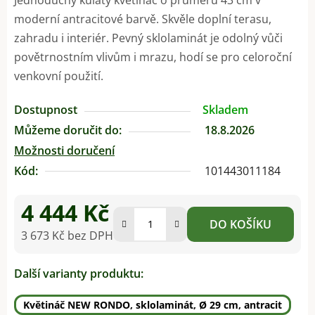
moderní antracitové barvě. Skvěle doplní terasu,
zahradu i interiér. Pevný sklolaminát je odolný vůči
povětrnostním vlivům i mrazu, hodí se pro celoroční
venkovní použití.
Dostupnost
Skladem
Můžeme doručit do:
18.8.2026
Možnosti doručení
Kód:
101443011184
4 444 Kč
DO KOŠÍKU
3 673 Kč bez DPH
Měrná cena:
Další varianty produktu:
Květináč NEW RONDO, sklolaminát, Ø 29 cm, antracit