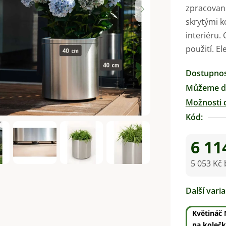
zpracovan
je
skrytými k
0,0
interiéru.
z
použití. El
5
hvězdiček.
Dostupno
Můžeme do
Možnosti 
Kód:
6 11
5 053 Kč
Měrná ce
Další vari
Květináč
na koleč