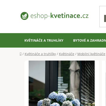
Přejít
na
obsah
KVĚTINÁČE A TRUHLÍKY
BYTOVÉ A ZAHRADN
Domů
/
Květináče a truhlíky
/
Květináče
/
Mobilní květináče