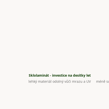
Sklolaminát - investice na desítky let
lehký materiál odolný vůči mrazu a UV
méně su