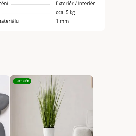
tění
Exteriér / Interiér
cca. 5 kg
materiálu
1 mm
INTERIÉR