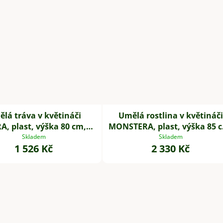
lá tráva v květináči
Umělá rostlina v květináči
A, plast, výška 80 cm,
MONSTERA, plast, výška 85 
zelená
zelená
Skladem
Skladem
1 526 Kč
2 330 Kč