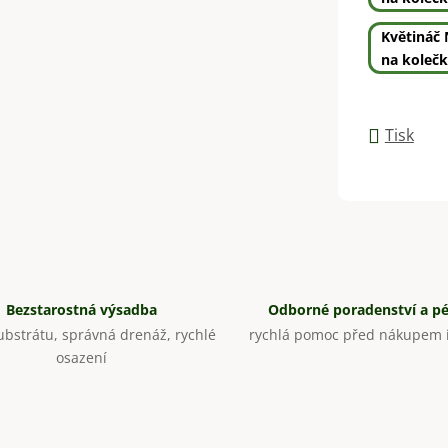
Květináč
na koleč
Tisk
Bezstarostná výsadba
Odborné poradenství a p
bstrátu, správná drenáž, rychlé
rychlá pomoc před nákupem i
osazení