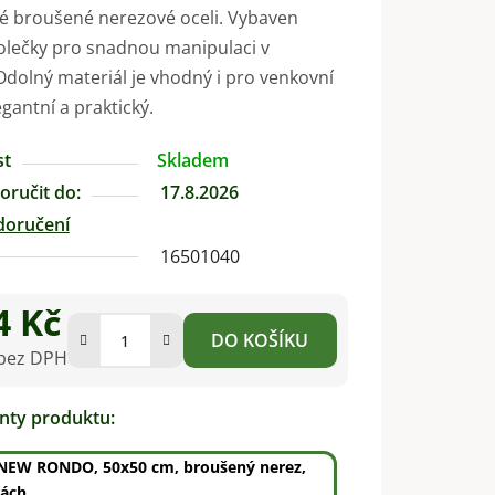
é broušené nerezové oceli. Vybaven
olečky pro snadnou manipulaci v
 Odolný materiál je vhodný i pro venkovní
egantní a praktický.
st
Skladem
ručit do:
17.8.2026
doručení
16501040
4 Kč
DO KOŠÍKU
 bez DPH
na:
anty produktu:
 NEW RONDO, 50x50 cm, broušený nerez,
kách