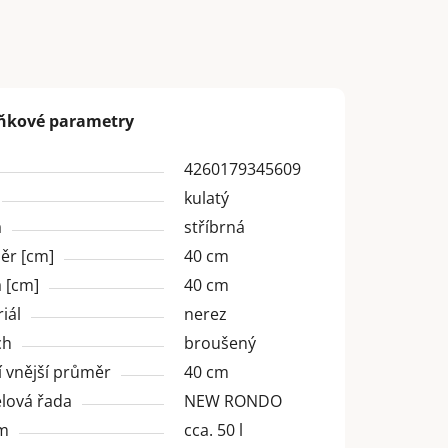
ňkové parametry
4260179345609
kulatý
a
stříbrná
ěr [cm]
40 cm
 [cm]
40 cm
iál
nerez
ch
broušený
 vnější průměr
40 cm
lová řada
NEW RONDO
m
cca. 50 l