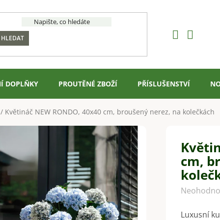
HLEDAT
Í DOPLŇKY
PROUTĚNÉ ZBOŽÍ
PŘÍSLUŠENSTVÍ
NO
/
Květináč NEW RONDO, 40x40 cm, broušený nerez, na kolečkách
Květi
cm, b
koleč
Průměrné
Neohodno
hodnocení
Luxusní ku
produktu