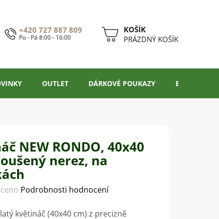
+420 727 887 809
Po - Pá 8:00 - 16:00
NÁKUPNÍ
PRÁZDNÝ KOŠÍK
KOŠÍK
VINKY
OUTLET
DÁRKOVÉ POUKAZY
BLOG
náč NEW RONDO, 40x40
roušený nerez, na
kách
ceno
Podrobnosti hodnocení
latý květináč (40x40 cm) z precizně