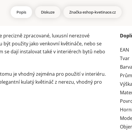
Popis
Diskuze
Značka
eshop-kvetinace.cz
e precizně zpracované, luxusní nerezové
Dopl
 být použity jako venkovní květináče, nebo se
EAN
 se dají instalovat také v interiérech bytů nebo
Tvar
Barv
y tomu je vhodný zejména pro použití v interiéru.
Prům
 elegantní kulatý květináč z nerezu, vhodný pro
Výška
Mater
Povr
Horní
Mode
Obje