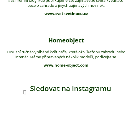
Náš firemní blog, kde publikujeme vše zajímavé ze světa květináčů,
péče o zahradu a jiných zajímavých novinek.
www.svetkvetinacu.cz
Homeobject
Luxusní ručně vyráběné květináče, které oživí každou zahradu nebo
interiér. Máme připravených několik modelů, podívejte se.
www.home-object.com
Sledovat na Instagramu