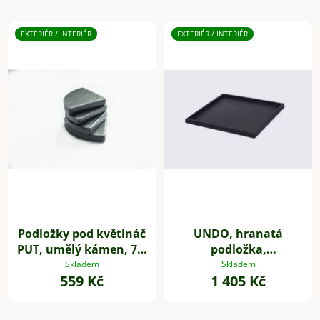
EXTERIÉR / INTERIÉR
EXTERIÉR / INTERIÉR
Podložky pod květináč
UNDO, hranatá
PUT, umělý kámen, 7 x
podložka,
7 cm, 4-set, šedé
sklolaminát, 34 * 34
Skladem
Skladem
559 Kč
1 405 Kč
cm, antracit