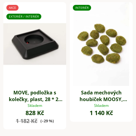
AKCE
INTERIÉR
EXTERIÉR / INTERIÉR
MOVE, podložka s
Sada mechových
kolečky, plast, 28 * 28
houbiček MOOSY,
cm, černá
plast, zelená
Skladem
Skladem
828 Kč
1 140 Kč
1 182 Kč
(–29 %)