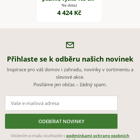
stříbrný, vč. zavlaž.
Na dotaz
4 424 Kč
systému
Přihlaste se k odběru našich novinek
Inspirace pro váš domov i zahradu, novinky v sortimentu a
slevové akce.
Posíláme jen občas – žádný spam.
ODEBÍRAT NOVINKY
Vložením e-mailu souhlasíte s
podmínkami ochrany osobních