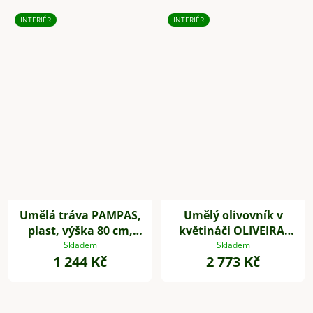
INTERIÉR
INTERIÉR
Umělá tráva PAMPAS,
Umělý olivovník v
plast, výška 80 cm,
květináči OLIVEIRA,
zelená
plast, výška 60 cm
Skladem
Skladem
1 244 Kč
2 773 Kč