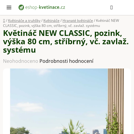
Přejít
Hledat
NÁ
KOŠ
na
obsah
Domů
/
Květináče a truhlíky
/
Květináče
/
Hranaté květináče
/
Květináč NEW
CLASSIC, pozink, výška 80 cm, stříbrný, vč. zavlaž. systému
Květináč NEW CLASSIC, pozink,
výška 80 cm, stříbrný, vč. zavlaž.
systému
Průměrné
Neohodnoceno
Podrobnosti hodnocení
hodnocení
produktu
je
0,0
z
5
hvězdiček.