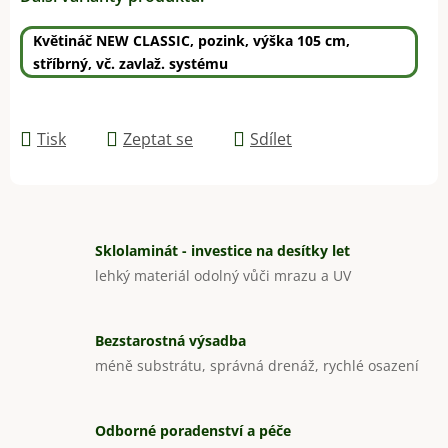
Květináč NEW CLASSIC, pozink, výška 105 cm,
stříbrný, vč. zavlaž. systému
Tisk
Zeptat se
Sdílet
Sklolaminát - investice na desítky let
lehký materiál odolný vůči mrazu a UV
Bezstarostná výsadba
méně substrátu, správná drenáž, rychlé osazení
Odborné poradenství a péče