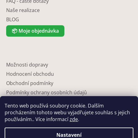
FAQ - časté dotazy
Naše realizace
BLOG
📦
Moje objednávka
Možnosti dopravy
Hodnocení obchodu
Obchodní podmínky
Podmínky ochrany osobních údajů
Reklamace
Tento web používá soubory cookie. Dalším
Partneři
procházením tohoto webu vyjadřujete souhlas s jejich
používáním.. Více informací
zde
.
Kontakty
Nastavení