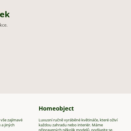
nek
kce.
Homeobject
 vše zajímavé
Luxusní ručně vyráběné květináče, které oživí
 a jiných
každou zahradu nebo interiér. Máme
připravených několik modelů, podívejte se.