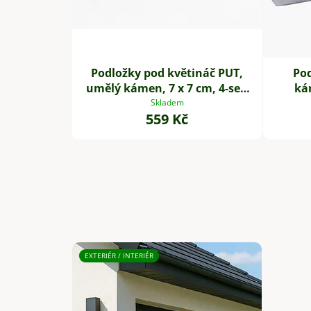
Podložky pod květináč PUT,
Po
umělý kámen, 7 x 7 cm, 4-set,
ká
šedé
Skladem
559 Kč
EXTERIÉR / INTERIÉR