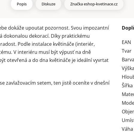
Popis
Diskuze
Značka
eshop-kvetinace.cz
sebe dokáže upoutat pozornost. Svou impozantní
Dopl
vá dokonalou dekorací. Díky praktickému
EAN
radost. Podle instalace květináče (interiér,
Tvar
ystému. V interiéru musí být výpusť na dně
Barv
být otevřená a do dna květináče je ideální vyvrtat
Výška
Hlou
 se zavlažovacím setem, ten jistě oceníte v dnešní
Šířka
Mater
Mode
Obje
Umís
Váha