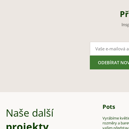
Př
Ins
ODEBÍRAT NO
Pots
Naše další
Vyrábíme květin
projekty
rozměry a bare
vašim předsta