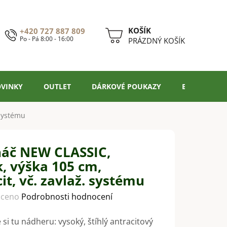
+420 727 887 809
Po - Pá 8:00 - 16:00
NÁKUPNÍ
PRÁZDNÝ KOŠÍK
KOŠÍK
VINKY
OUTLET
DÁRKOVÉ POUKAZY
BLOG
 systému
náč NEW CLASSIC,
, výška 105 cm,
it, vč. zavlaž. systému
ceno
Podrobnosti hodnocení
 si tu nádheru: vysoký, štíhlý antracitový