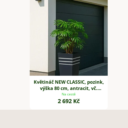
Květináč NEW CLASSIC, pozink,
výška 80 cm, antracit, vč.
zavlaž. systému
Na cestě
2 692 Kč