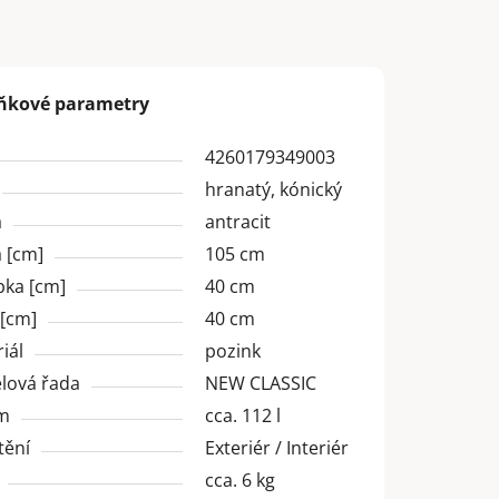
ňkové parametry
4260179349003
hranatý, kónický
a
antracit
 [cm]
105 cm
bka [cm]
40 cm
 [cm]
40 cm
iál
pozink
lová řada
NEW CLASSIC
m
cca. 112 l
tění
Exteriér / Interiér
cca. 6 kg