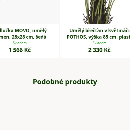
dložka MOVO, umělý
Umělý břečťan v květináči
men, 28x28 cm, šedá
POTHOS, výška 85 cm, plast
zelený
Skladem
Skladem
1 566 Kč
2 330 Kč
Podobné produkty