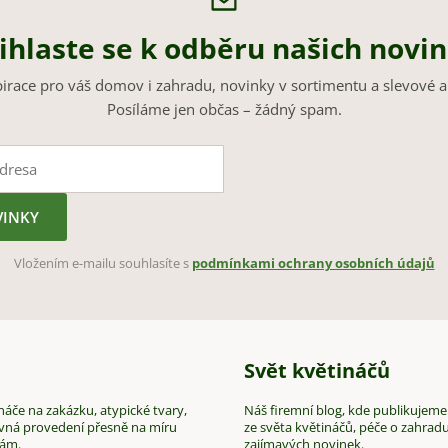
ihlaste se k odběru našich novi
pirace pro váš domov i zahradu, novinky v sortimentu a slevové a
Posíláme jen občas – žádný spam.
VINKY
Vložením e-mailu souhlasíte s
podmínkami ochrany osobních údajů
Svět květináčů
áče na zakázku, atypické tvary,
Náš firemní blog, kde publikujeme
vná provedení přesně na míru
ze světa květináčů, péče o zahradu
vám.
zajímavých novinek.