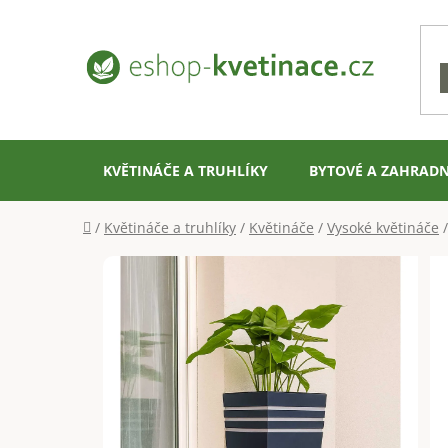
Přejít
na
obsah
KVĚTINÁČE A TRUHLÍKY
BYTOVÉ A ZAHRADN
Domů
/
Květináče a truhlíky
/
Květináče
/
Vysoké květináče
/