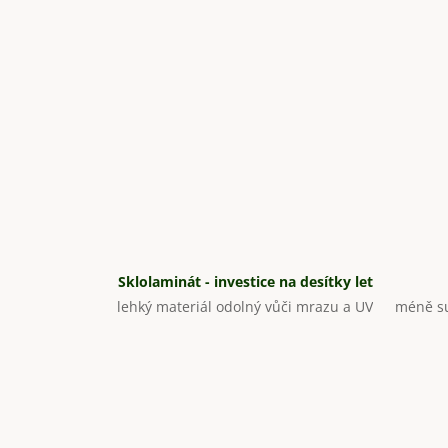
Sklolaminát - investice na desítky let
lehký materiál odolný vůči mrazu a UV
méně su