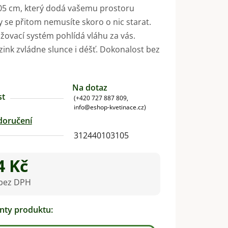
05 cm, který dodá vašemu prostoru
y se přitom nemusíte skoro o nic starat.
ovací systém pohlídá vláhu za vás.
ink zvládne slunce i déšť. Dokonalost bez
Na dotaz
st
(+420 727 887 809,
info@eshop-kvetinace.cz)
doručení
312440103105
4 Kč
 bez DPH
na:
anty produktu: