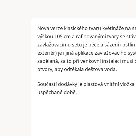
Nová verze klasického tvaru květináče na 
výškou 105 cm a rafinovanými tvary se stá
zavlažovacímu setu je péče a sázení rostlin 
exteriér) je i jiná aplikace zavlažovacího s
zadělaná, za to při venkovní instalaci musí 
otvory, aby odtékala dešťová voda.
Součástí dodávky je plastová vnitřní vložka
uspěchané době.