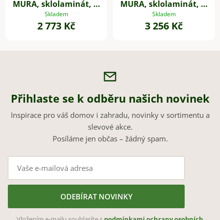
MURA, sklolaminát, Ø
MURA, sklolaminát, Ø
40 cm, černá
50 cm, černá
Skladem
Skladem
2 773 Kč
3 256 Kč
Přihlaste se k odběru našich novinek
Inspirace pro váš domov i zahradu, novinky v sortimentu a
slevové akce.
Posíláme jen občas – žádný spam.
ODEBÍRAT NOVINKY
Vložením e-mailu souhlasíte s
podmínkami ochrany osobních