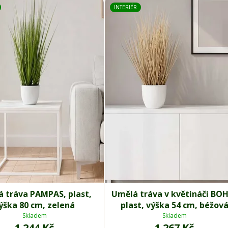
INTERIÉR
 tráva PAMPAS, plast,
Umělá tráva v květináči BO
ýška 80 cm, zelená
plast, výška 54 cm, béžov
Skladem
Skladem
1 244 Kč
1 267 Kč