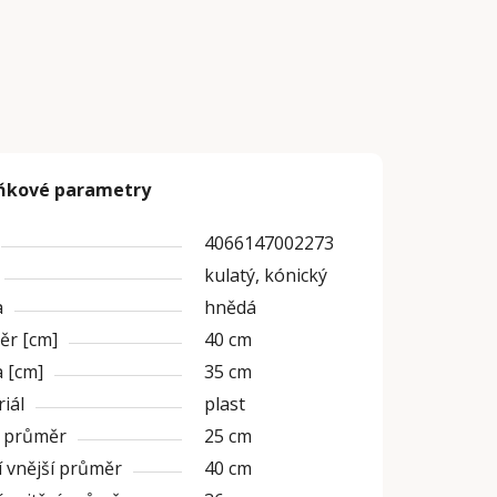
ňkové parametry
4066147002273
kulatý, kónický
a
hnědá
ěr [cm]
40 cm
 [cm]
35 cm
iál
plast
í průměr
25 cm
 vnější průměr
40 cm