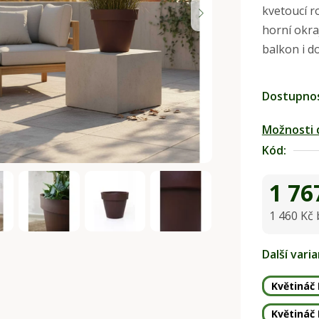
kvetoucí ro
0,0
horní okraj
z
balkon i do
5
hvězdiček.
Dostupno
Možnosti 
Kód:
1 76
1 460 Kč
Měrná ce
Další vari
Květináč
Květináč