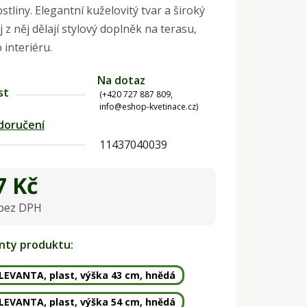
stliny. Elegantní kuželovitý tvar a široký
 z něj dělají stylový doplněk na terasu,
 interiéru.
Na dotaz
st
(+420 727 887 809,
info@eshop-kvetinace.cz)
doručení
11437040039
7 Kč
 bez DPH
na:
anty produktu:
 LEVANTA, plast, výška 43 cm, hnědá
 LEVANTA, plast, výška 54 cm, hnědá