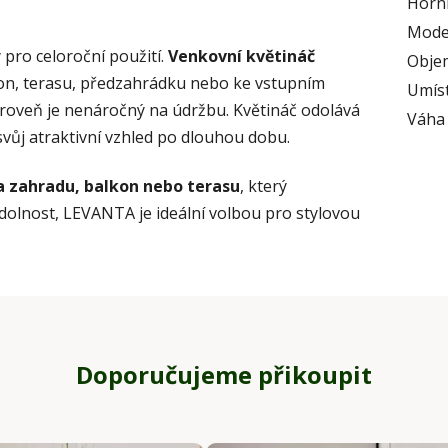
Horní
Mode
 pro celoroční použití.
Venkovní květináč
Obje
on, terasu, předzahrádku nebo ke vstupním
Umís
roveň je nenáročný na údržbu. Květináč odolává
Váha
vůj atraktivní vzhled po dlouhou dobu.
a zahradu, balkon nebo terasu
, který
dolnost, LEVANTA je ideální volbou pro stylovou
Doporučujeme přikoupit