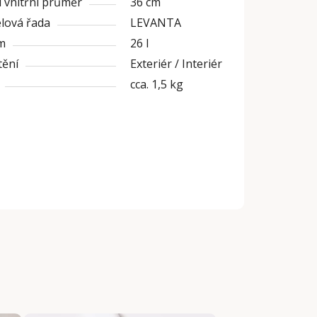
 vnitřní průměr
36 cm
lová řada
LEVANTA
m
26 l
tění
Exteriér / Interiér
cca. 1,5 kg