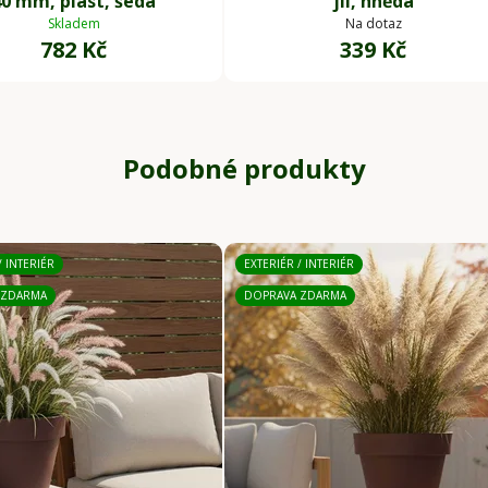
40 mm, plast, šedá
jíl, hnědá
Skladem
Na dotaz
782 Kč
339 Kč
Podobné produkty
/ INTERIÉR
EXTERIÉR / INTERIÉR
 ZDARMA
DOPRAVA ZDARMA