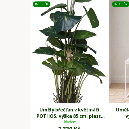
INTERIÉR
INTERIÉR
Umělý břečťan v květináči
Umělá
POTHOS, výška 85 cm, plast,
v
zelený
Skladem
2 330 Kč