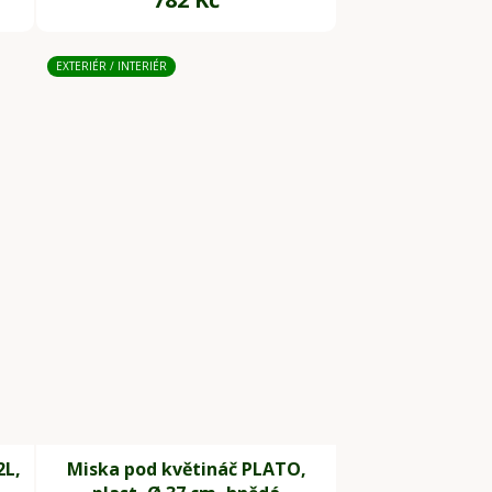
EXTERIÉR / INTERIÉR
2L,
Miska pod květináč PLATO,