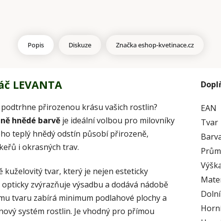
Popis
Diskuze
Značka
eshop-kvetinace.cz
náč LEVANTA
Dopl
ý podtrhne přirozenou krásu vašich rostlin?
EAN
tně hnědé barvě
je ideální volbou pro milovníky
Tvar
eho teplý hnědý odstín působí přirozeně,
Barv
 keřů i okrasných trav.
Prům
Výška
kuželovitý tvar, který je nejen esteticky
Mater
kraj opticky zvýrazňuje výsadbu a dodává nádobě
Doln
ému tvaru zabírá minimum podlahové plochy a
Horní
nový systém rostlin. Je vhodný pro přímou