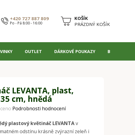
+420 727 887 809
Po - Pá 8:00 - 16:00
NÁKUPNÍ
PRÁZDNÝ KOŠÍK
KOŠÍK
VINKY
OUTLET
DÁRKOVÉ POUKAZY
BLOG
náč LEVANTA, plast,
 35 cm, hnědá
ceno
Podrobnosti hodnocení
ědý plastový květináč LEVANTA
v
matném odstínu krásně zvýrazní zeleň i