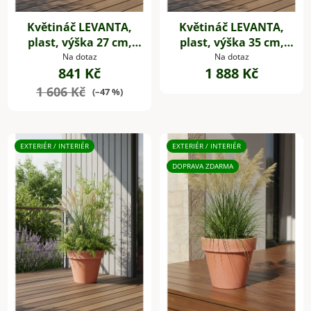
Květináč LEVANTA,
Květináč LEVANTA,
plast, výška 27 cm,
plast, výška 35 cm,
natur
natur
Na dotaz
Na dotaz
841 Kč
1 888 Kč
1 606 Kč
(–47 %)
EXTERIÉR / INTERIÉR
EXTERIÉR / INTERIÉR
DOPRAVA ZDARMA