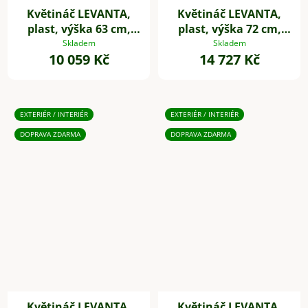
Květináč LEVANTA,
Květináč LEVANTA,
plast, výška 63 cm,
plast, výška 72 cm,
natur
natur
Skladem
Skladem
10 059 Kč
14 727 Kč
EXTERIÉR / INTERIÉR
EXTERIÉR / INTERIÉR
DOPRAVA ZDARMA
DOPRAVA ZDARMA
Květináč LEVANTA,
Květináč LEVANTA,