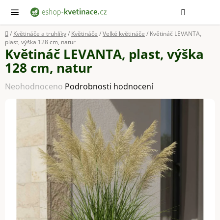
Přejít
Hledat
NÁ
KOŠ
na
obsah
Domů
/
Květináče a truhlíky
/
Květináče
/
Velké květináče
/
Květináč LEVANTA,
plast, výška 128 cm, natur
Květináč LEVANTA, plast, výška
128 cm, natur
Průměrné
Neohodnoceno
Podrobnosti hodnocení
hodnocení
produktu
je
0,0
z
5
hvězdiček.