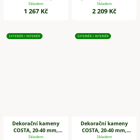
výška 54 cm, béžová
zelená
Skladem
Skladem
1 267 Kč
2 209 Kč
EXTERIÉR / INTERIÉR
EXTERIÉR / INTERIÉR
Dekorační kameny
Dekorační kameny
COSTA, 20-40 mm,
COSTA, 20-40 mm,
plast, bílá
plast, černá
Skladem
Skladem