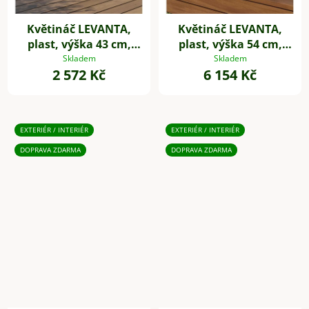
Květináč LEVANTA,
Květináč LEVANTA,
plast, výška 43 cm,
plast, výška 54 cm,
natur
natur
Skladem
Skladem
2 572 Kč
6 154 Kč
EXTERIÉR / INTERIÉR
EXTERIÉR / INTERIÉR
DOPRAVA ZDARMA
DOPRAVA ZDARMA