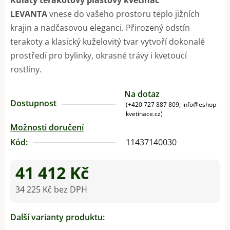
LEVANTA
vnese do vašeho prostoru teplo jižních
krajin a nadčasovou eleganci. Přirozený odstín
terakoty a klasický kuželovitý tvar vytvoří dokonalé
prostředí pro bylinky, okrasné trávy i kvetoucí
rostliny.
Na dotaz
Dostupnost
(+420 727 887 809, info@eshop-
kvetinace.cz)
Možnosti doručení
Kód:
11437140030
41 412 Kč
34 225 Kč bez DPH
Měrná cena:
Další varianty produktu: