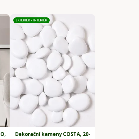
EXTERIÉR / INTERIÉR
HO,
Dekorační kameny COSTA, 20-