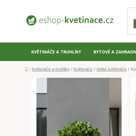
Přejít
na
obsah
KVĚTINÁČE A TRUHLÍKY
BYTOVÉ A ZAHRADN
Domů
/
Květináče a truhlíky
/
Květináče
/
Velké květináče
/
Kv