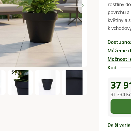
rostliny 
0,0
povrchu a 
z
květiny a 
5
k vchodov
hvězdiček.
Dostupno
Můžeme do
Možnosti 
Kód:
37 9
31 334 K
Měrná ce
Další vari