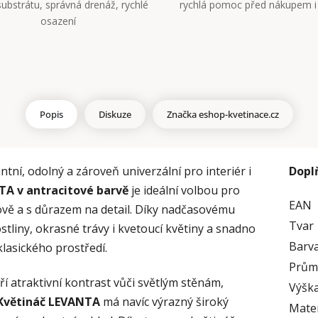
ubstrátu, správná drenáž, rychlé
rychlá pomoc před nákupem i
osazení
Popis
Diskuze
Značka
eshop-kvetinace.cz
tní, odolný a zároveň univerzální pro interiér i
Dopl
TA v antracitové barvě
je ideální volbou pro
EAN
lově a s důrazem na detail. Díky nadčasovému
Tvar
tliny, okrasné trávy i kvetoucí květiny a snadno
Barv
lasického prostředí.
Prům
í atraktivní kontrast vůči světlým stěnám,
Výška
Květináč LEVANTA
má navíc výrazný široký
Mater