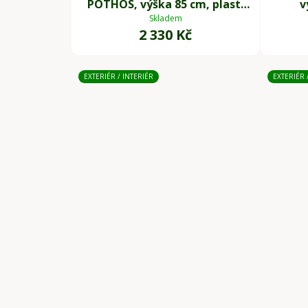
POTHOS, výška 85 cm, plast,
v
zelený
Skladem
2 330 Kč
EXTERIÉR / INTERIÉR
EXTERIÉR 