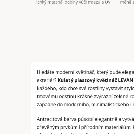
lehký materiál odolný vůči mrazu a UV
méně s
Hledáte moderní květináč, který bude elegan
exteriér?
Kulatý plastový květináč LEVAN
každého, kdo chce své rostliny vystavit sty
tmavému odstínu krásně zvýrazní zelené ros
zapadne do moderního, minimalistického i k
Antracitová barva působí elegantně a vytvář
dřevěným prvkům i přírodním materiálům.