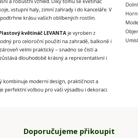
sní a robustní vzhled. Díky tomu se květináč
Doln
je, vstupní haly, zimní zahrady i do kanceláře. V
Horní
podtrhne krásu vašich oblíbených rostlin.
Mode
Obje
Plastový květináč LEVANTA
je vyroben z
Umís
hodný pro celoroční použití na zahradě, balkoně i
zároveň velmi praktický – snadno se čistí a
zůstává dlouhodobě krásný a reprezentativní i
rý kombinuje moderní design, praktičnost a
je perfektní volbou pro vaši výsadbu i dekoraci.
Doporučujeme přikoupit