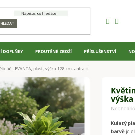
HLEDAT
Í DOPLŇKY
PROUTĚNÉ ZBOŽÍ
PŘÍSLUŠENSTVÍ
NO
ětináč LEVANTA, plast, výška 128 cm, antracit
Květi
výška 
Průměrné
Neohodno
hodnocení
Kulatý pl
produktu
barvě
je e
je