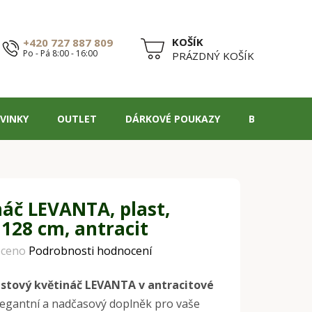
+420 727 887 809
Po - Pá 8:00 - 16:00
NÁKUPNÍ
PRÁZDNÝ KOŠÍK
KOŠÍK
VINKY
OUTLET
DÁRKOVÉ POUKAZY
BLOG
náč LEVANTA, plast,
128 cm, antracit
ceno
Podrobnosti hodnocení
astový květináč LEVANTA v antracitové
legantní a nadčasový doplněk pro vaše