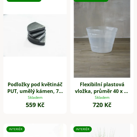
Podložky pod květináč
Flexibilní plastová
PUT, umělý kámen, 7 x
vložka, průměr 40 x 31
7 cm, 4-set, šedé
cm, 1 kus
Skladem
Skladem
559 Kč
720 Kč
INTERIÉR
INTERIÉR