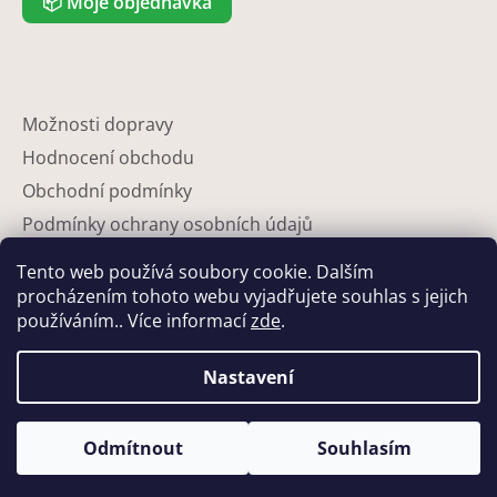
📦
Moje objednávka
Možnosti dopravy
Hodnocení obchodu
Obchodní podmínky
Podmínky ochrany osobních údajů
Reklamace
Tento web používá soubory cookie. Dalším
Partneři
procházením tohoto webu vyjadřujete souhlas s jejich
používáním.. Více informací
zde
.
Kontakty
Nastavení
Odmítnout
Souhlasím
Vytvořil Shoptet
Copyright 2026
Eshop-květináče
. Všechna práva vyhrazena.