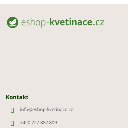
Z
á
p
a
t
í
Kontakt
info
@
eshop-kvetinace.cz
+420 727 887 809