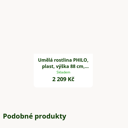
Umělá rostlina PHILO,
plast, výška 88 cm,
zelená
Skladem
2 209 Kč
Podobné produkty