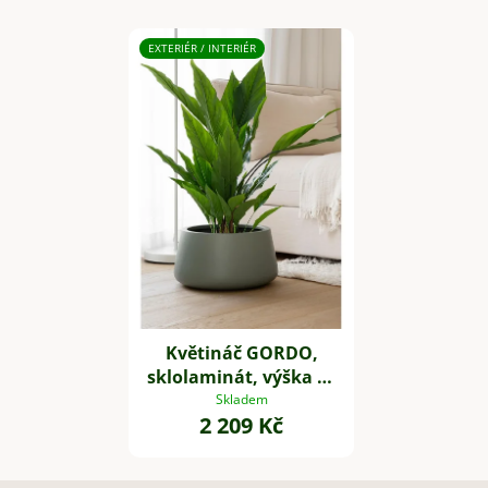
EXTERIÉR / INTERIÉR
Květináč GORDO,
sklolaminát, výška 21
cm, šedý
Skladem
2 209 Kč