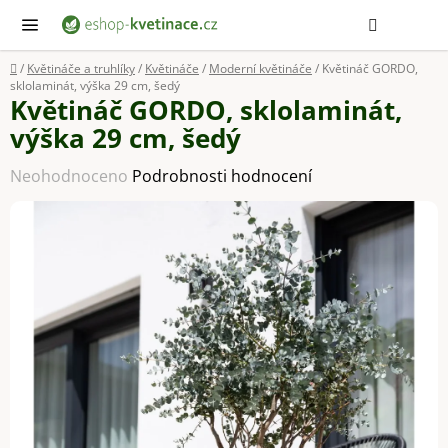
Přejít
Hledat
NÁ
KOŠ
na
obsah
Domů
/
Květináče a truhlíky
/
Květináče
/
Moderní květináče
/
Květináč GORDO,
sklolaminát, výška 29 cm, šedý
Květináč GORDO, sklolaminát,
výška 29 cm, šedý
Průměrné
Neohodnoceno
Podrobnosti hodnocení
hodnocení
produktu
je
0,0
z
5
hvězdiček.