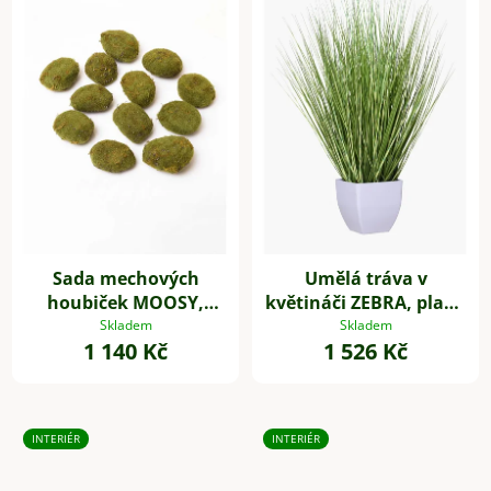
Sada mechových
Umělá tráva v
houbiček MOOSY,
květináči ZEBRA, plast,
plast, zelená
výška 80 cm, zelená
Skladem
Skladem
1 140 Kč
1 526 Kč
INTERIÉR
INTERIÉR