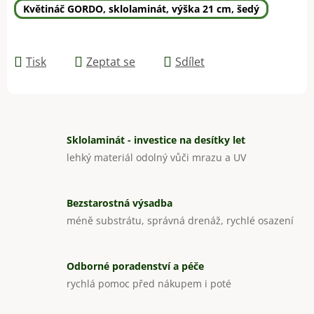
Květináč GORDO, sklolaminát, výška 21 cm, šedý
Tisk
Zeptat se
Sdílet
Sklolaminát - investice na desítky let
lehký materiál odolný vůči mrazu a UV
Bezstarostná výsadba
méně substrátu, správná drenáž, rychlé osazení
Odborné poradenství a péče
rychlá pomoc před nákupem i poté