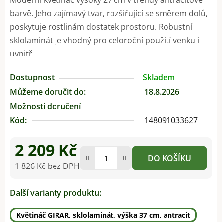
barvě. Jeho zajímavý tvar, rozšiřující se směrem dolů,
poskytuje rostlinám dostatek prostoru. Robustní
sklolaminát je vhodný pro celoroční použití venku i
uvnitř.
Dostupnost
Skladem
Můžeme doručit do:
18.8.2026
Možnosti doručení
Kód:
148091033627
2 209 Kč
DO KOŠÍKU
1 826 Kč bez DPH
Měrná cena:
Další varianty produktu:
Květináč GIRAR, sklolaminát, výška 37 cm, antracit