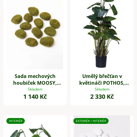
Sada mechových
Umělý břečťan v
houbiček MOOSY,
květináči POTHOS,
plast, zelená
výška 85 cm, plast,
Skladem
Skladem
1 140 Kč
2 330 Kč
zelený
INTERIÉR
EXTERIÉR / INTERIÉR