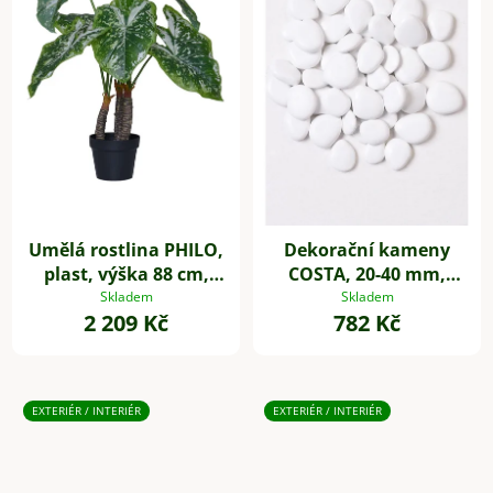
Umělá rostlina PHILO,
Dekorační kameny
plast, výška 88 cm,
COSTA, 20-40 mm,
zelená
plast, bílá
Skladem
Skladem
2 209 Kč
782 Kč
EXTERIÉR / INTERIÉR
EXTERIÉR / INTERIÉR