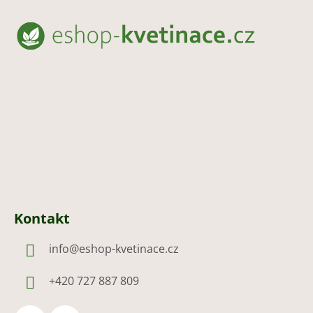
á
p
a
t
í
Kontakt
info
@
eshop-kvetinace.cz
+420 727 887 809