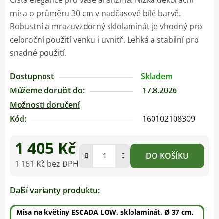
mísa o průměru 30 cm v nadčasové bílé barvě.
Robustní a mrazuvzdorný sklolaminát je vhodný pro
celoroční použití venku i uvnitř. Lehká a stabilní pro
snadné použití.
Dostupnost
Skladem
Můžeme doručit do:
17.8.2026
Možnosti doručení
Kód:
160102108309
1 405 Kč
DO KOŠÍKU
1 161 Kč bez DPH
Měrná cena:
Další varianty produktu:
Mísa na květiny ESCADA LOW, sklolaminát, Ø 37 cm,