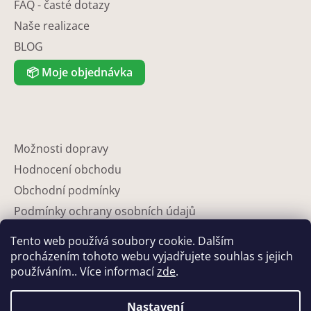
FAQ - časté dotazy
Naše realizace
BLOG
📦
Moje objednávka
Možnosti dopravy
Hodnocení obchodu
Obchodní podmínky
Podmínky ochrany osobních údajů
Reklamace
Tento web používá soubory cookie. Dalším
Partneři
procházením tohoto webu vyjadřujete souhlas s jejich
používáním.. Více informací
zde
.
Kontakty
Nastavení