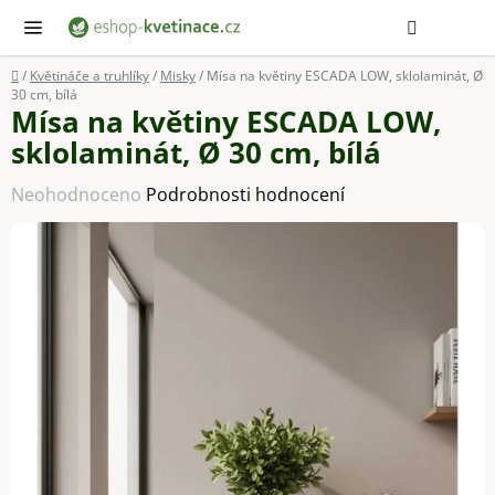
Přejít
Hledat
NÁ
KOŠ
na
obsah
Domů
/
Květináče a truhlíky
/
Misky
/
Mísa na květiny ESCADA LOW, sklolaminát, Ø
30 cm, bílá
Mísa na květiny ESCADA LOW,
sklolaminát, Ø 30 cm, bílá
Průměrné
Neohodnoceno
Podrobnosti hodnocení
hodnocení
produktu
je
0,0
z
5
hvězdiček.