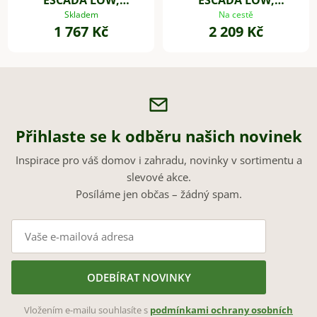
sklolaminát, Ø 37 cm,
sklolaminát, Ø 45 cm,
Skladem
Na cestě
1 767 Kč
2 209 Kč
bílá
bílá
Přihlaste se k odběru našich novinek
Inspirace pro váš domov i zahradu, novinky v sortimentu a
slevové akce.
Posíláme jen občas – žádný spam.
ODEBÍRAT NOVINKY
Vložením e-mailu souhlasíte s
podmínkami ochrany osobních