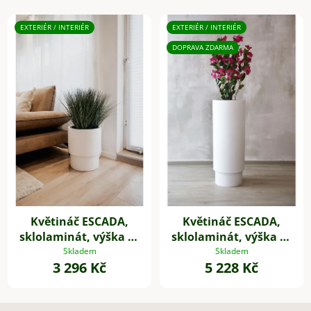
EXTERIÉR / INTERIÉR
EXTERIÉR / INTERIÉR
DOPRAVA ZDARMA
Květináč ESCADA,
Květináč ESCADA,
sklolaminát, výška 40
sklolaminát, výška 90
cm, bílý mat
cm, bílý
Skladem
Skladem
3 296 Kč
5 228 Kč