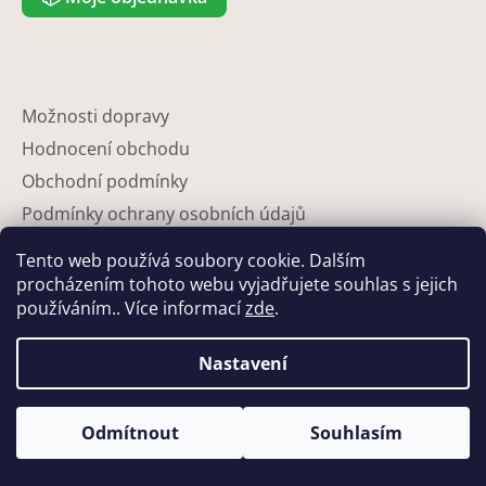
Možnosti dopravy
Hodnocení obchodu
Obchodní podmínky
Podmínky ochrany osobních údajů
Reklamace
Tento web používá soubory cookie. Dalším
Partneři
procházením tohoto webu vyjadřujete souhlas s jejich
používáním.. Více informací
zde
.
Kontakty
Nastavení
Odmítnout
Souhlasím
Vytvořil Shoptet
Copyright 2026
Eshop-květináče
. Všechna práva vyhrazena.