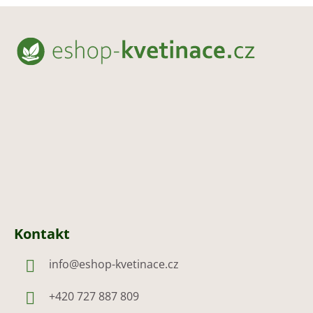
Z
á
p
a
t
í
Kontakt
info
@
eshop-kvetinace.cz
+420 727 887 809