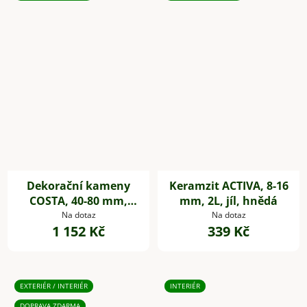
Dekorační kameny
Keramzit ACTIVA, 8-16
COSTA, 40-80 mm,
mm, 2L, jíl, hnědá
plast, šedá
Na dotaz
Na dotaz
1 152 Kč
339 Kč
EXTERIÉR / INTERIÉR
INTERIÉR
DOPRAVA ZDARMA