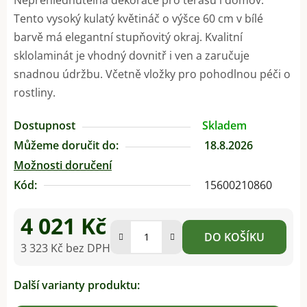
Tento vysoký kulatý květináč o výšce 60 cm v bílé
barvě má elegantní stupňovitý okraj. Kvalitní
sklolaminát je vhodný dovnitř i ven a zaručuje
snadnou údržbu. Včetně vložky pro pohodlnou péči o
rostliny.
Dostupnost
Skladem
Můžeme doručit do:
18.8.2026
Možnosti doručení
Kód:
15600210860
4 021 Kč
DO KOŠÍKU
3 323 Kč bez DPH
Měrná cena:
Další varianty produktu: