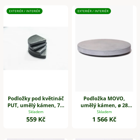
EXTERIÉR / INTERIÉR
EXTERIÉR / INTERIÉR
Podložky pod květináč
Podložka MOVO,
PUT, umělý kámen, 7 x
umělý kámen, ø 28
7 cm, 4-set, šedé
cm, šedá
Skladem
Skladem
559 Kč
1 566 Kč