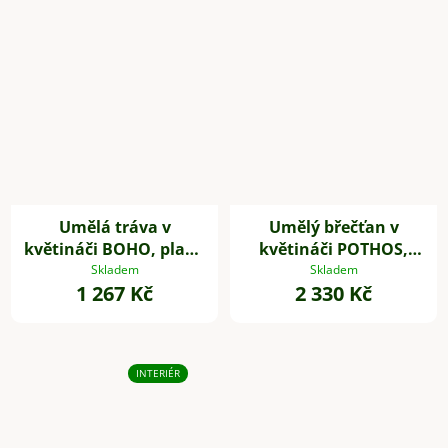
Umělá tráva v
Umělý břečťan v
květináči BOHO, plast,
květináči POTHOS,
výška 54 cm, béžová
výška 85 cm, plast,
Skladem
Skladem
1 267 Kč
2 330 Kč
zelený
INTERIÉR