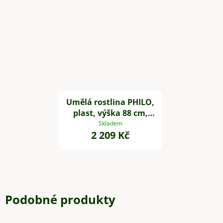
Umělá rostlina PHILO,
plast, výška 88 cm,
zelená
Skladem
2 209 Kč
Podobné produkty