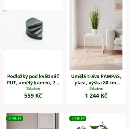
Podložky pod květináč
Umělá tráva PAMPAS,
PUT, umělý kámen, 7 x
plast, výška 80 cm,
7 cm, 4-set, šedé
zelená
Skladem
Skladem
559 Kč
1 244 Kč
INTERIÉR
INTERIÉR