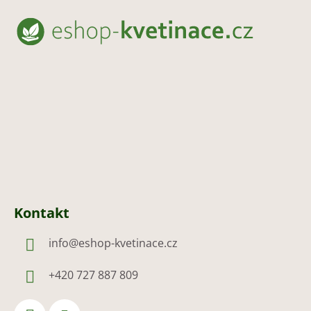
á
p
a
t
í
Kontakt
info
@
eshop-kvetinace.cz
+420 727 887 809