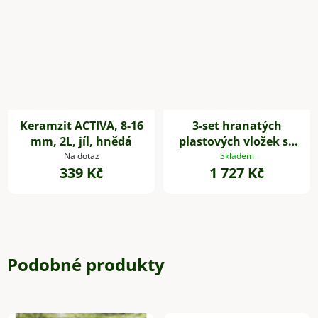
Keramzit ACTIVA, 8-16
3-set hranatých
mm, 2L, jíl, hnědá
plastových vložek se
samozavlažovacím
Na dotaz
Skladem
339 Kč
1 727 Kč
setem, 32*29*29 cm,
černý
Podobné produkty