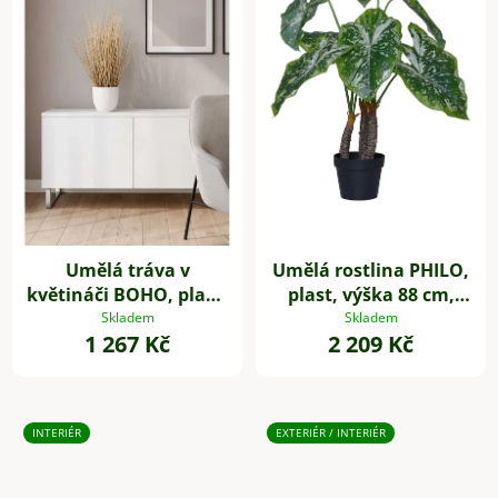
Umělá tráva v
Umělá rostlina PHILO,
květináči BOHO, plast,
plast, výška 88 cm,
výška 54 cm, béžová
zelená
Skladem
Skladem
1 267 Kč
2 209 Kč
INTERIÉR
EXTERIÉR / INTERIÉR