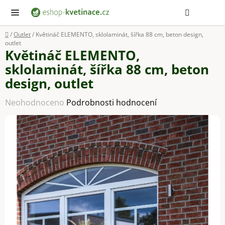
Přejít
Hledat
NÁ
KOŠ
na
obsah
Domů
/
Outlet
/
Květináč ELEMENTO, sklolaminát, šířka 88 cm, beton design,
outlet
Květináč ELEMENTO,
sklolaminát, šířka 88 cm, beton
design, outlet
Průměrné
Neohodnoceno
Podrobnosti hodnocení
hodnocení
produktu
je
0,0
z
5
hvězdiček.