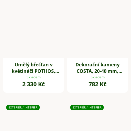
Umělý břečťan v
Dekorační kameny
květináči POTHOS,
COSTA, 20-40 mm,
výška 85 cm, plast,
plast, bílá
Skladem
Skladem
2 330 Kč
782 Kč
zelený
EXTERIÉR / INTERIÉR
EXTERIÉR / INTERIÉR