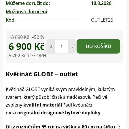
Můžeme doručit do:
18.8.2026
Možnosti doručení
Kód:
OUTLET25
13 800 Kč
–50 %
6 900 Kč
DO KOŠÍKU
5 702 Kč bez DPH
Měrná cena:
Květináč GLOBE – outlet
Květináč GLOBE vyniká svým pravidelným, kulatým
tvarem, který působí čistě a nadčasově. Pečlivě
zvolený
kvalitní materiál
řadí květináči
mezi
originální designové bytové doplňky
.
Díky
rozměrům 55 cm na výšku a 60 cm na šířku
je