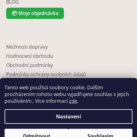
BLOG
📦
Moje objednávka
Možnosti dopravy
Hodnocení obchodu
Obchodní podmínky
Podmínky ochrany osobních údajů
Reklamace
Tento web používá soubory cookie. Dalším
Partneři
procházením tohoto webu vyjadřujete souhlas s jejich
používáním.. Více informací
zde
.
Kontakty
Nastavení
Odmítnout
Souhlasím