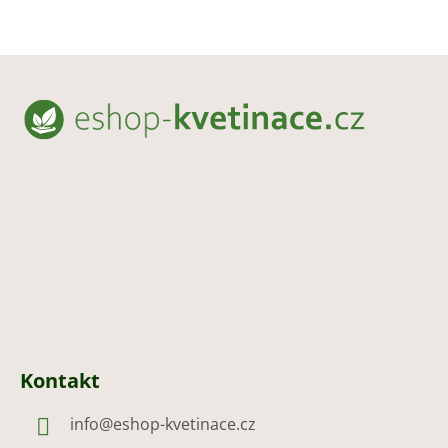
Z
á
p
a
t
í
Kontakt
info
@
eshop-kvetinace.cz