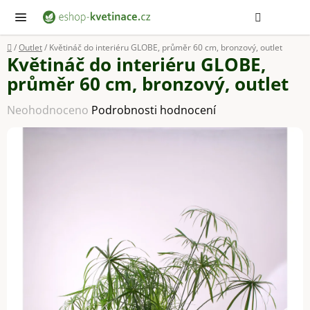
Přejít
Hledat
NÁ
KOŠ
na
obsah
Domů
/
Outlet
/
Květináč do interiéru GLOBE, průměr 60 cm, bronzový, outlet
Květináč do interiéru GLOBE,
průměr 60 cm, bronzový, outlet
Průměrné
Neohodnoceno
Podrobnosti hodnocení
hodnocení
produktu
je
0,0
z
5
hvězdiček.