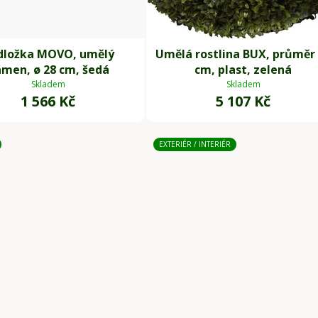
dložka MOVO, umělý
Umělá rostlina BUX, průměr
men, ø 28 cm, šedá
cm, plast, zelená
Skladem
Skladem
1 566 Kč
5 107 Kč
EXTERIÉR / INTERIÉR