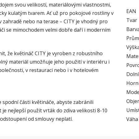
ojem svou velikostí, materiálovými vlastnostmi,
EAN
y kulatým tvarem. Ať už pro pokojové rostliny v
Tvar
v zahradě nebo na terase – CITY je vhodný pro
Barv
náči se mimochodem velmi dobře daří i moderním
Prům
Výška
nit, že květináč CITY je vyroben z robustního
Mater
lný materiál umožňuje jeho použití v interiéru i
Povr
polečnosti, v restauraci nebo i v hotelovém
Doln
Horní
Mode
Obje
e spodní části květináče, abyste zabránili
Umís
je nejlepší použít vrták do zdiva velikosti 8-10
 odstoupení od smlouvy neplatí.
Váha