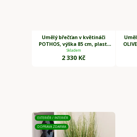
Umělý břečťan v květináči
Umělý
POTHOS, výška 85 cm, plast,
OLIVE
zelený
Skladem
2 330 Kč
EXTERIÉR / INTERIÉR
DOPRAVA ZDARMA