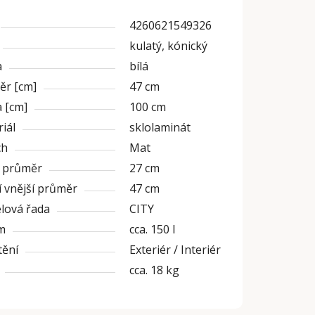
4260621549326
kulatý, kónický
a
bílá
ěr [cm]
47 cm
 [cm]
100 cm
iál
sklolaminát
ch
Mat
í průměr
27 cm
 vnější průměr
47 cm
lová řada
CITY
m
cca. 150 l
tění
Exteriér / Interiér
cca. 18 kg