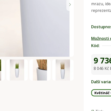
mrazu, ide
0,0
reprezenta
z
5
hvězdiček.
Dostupno
Možnosti 
Kód:
9 73
8 046 Kč
Měrná ce
Další vari
Květináč 