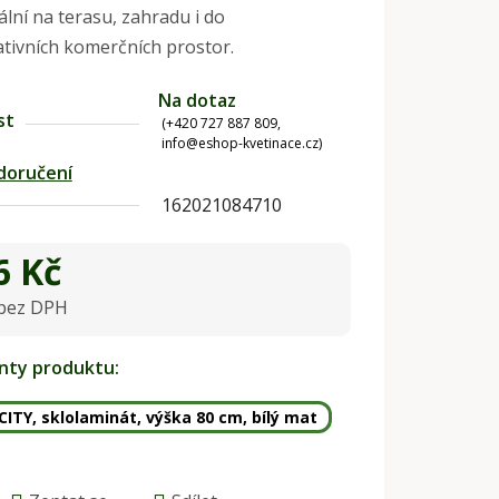
ální na terasu, zahradu i do
tivních komerčních prostor.
Na dotaz
st
(+420 727 887 809,
info@eshop-kvetinace.cz)
doručení
162021084710
6 Kč
 bez DPH
na:
anty produktu:
CITY, sklolaminát, výška 80 cm, bílý mat