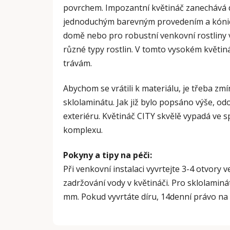
povrchem. Impozantní květináč zanechává d
jednoduchým barevným provedením a kónick
domě nebo pro robustní venkovní rostliny 
různé typy rostlin. V tomto vysokém květi
trávám.
Abychom se vrátili k materiálu, je třeba zmí
sklolaminátu. Jak již bylo popsáno výše, odo
exteriéru. Květináč CITY skvělě vypadá ve s
komplexu.
Pokyny a tipy na péči:
Při venkovní instalaci vyvrtejte 3-4 otvory v
zadržování vody v květináči. Pro sklolaminát 
mm. Pokud vyvrtáte díru, 14denní právo na