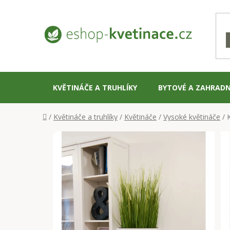
Přejít
na
obsah
KVĚTINÁČE A TRUHLÍKY
BYTOVÉ A ZAHRADN
Domů
/
Květináče a truhlíky
/
Květináče
/
Vysoké květináče
/