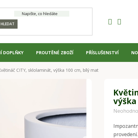
HLEDAT
Í DOPLŇKY
PROUTĚNÉ ZBOŽÍ
PŘÍSLUŠENSTVÍ
NO
Květináč CITY, sklolaminát, výška 100 cm, bílý mat
Květin
výška
Průměrné
Neohodno
hodnocení
Impozantní
produktu
provedení.
je