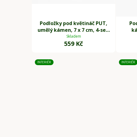
Podložky pod květináč PUT,
Po
umělý kámen, 7 x 7 cm, 4-set,
ká
šedé
Skladem
559 Kč
INTERIÉR
INTERIÉR