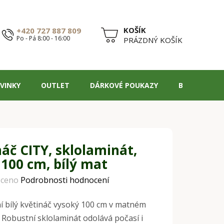
+420 727 887 809
Po - Pá 8:00 - 16:00
NÁKUPNÍ
PRÁZDNÝ KOŠÍK
KOŠÍK
VINKY
OUTLET
DÁRKOVÉ POUKAZY
BLOG
áč CITY, sklolaminát,
 100 cm, bílý mat
ceno
Podrobnosti hodnocení
 bílý květináč vysoký 100 cm v matném
 Robustní sklolaminát odolává počasí i