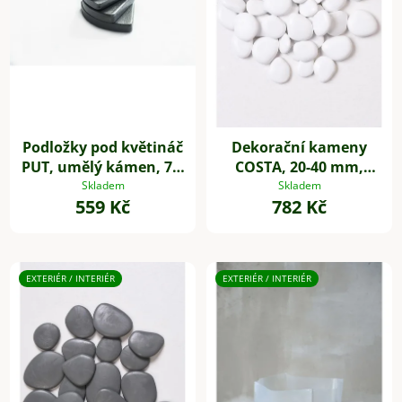
Podložky pod květináč
Dekorační kameny
PUT, umělý kámen, 7 x
COSTA, 20-40 mm,
7 cm, 4-set, šedé
plast, bílá
Skladem
Skladem
559 Kč
782 Kč
EXTERIÉR / INTERIÉR
EXTERIÉR / INTERIÉR