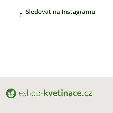
Sledovat na Instagramu
Z
á
p
a
t
í