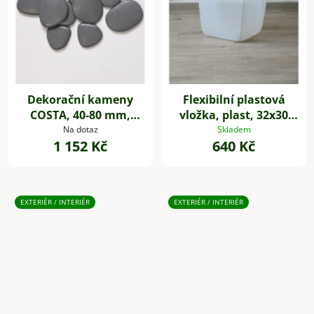
Dekorační kameny
Flexibilní plastová
COSTA, 40-80 mm,
vložka, plast, 32x30
plast, šedá
cm, bílá
Na dotaz
Skladem
1 152 Kč
640 Kč
EXTERIÉR / INTERIÉR
EXTERIÉR / INTERIÉR