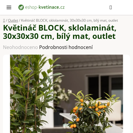
Přejít
Hledat
NÁ
KOŠ
na
obsah
Domů
/
Outlet
/
Květináč BLOCK, sklolaminát, 30x30x30 cm, bílý mat, outlet
Květináč BLOCK, sklolaminát,
30x30x30 cm, bílý mat, outlet
Průměrné
Neohodnoceno
Podrobnosti hodnocení
hodnocení
produktu
je
0,0
z
5
hvězdiček.