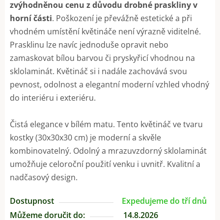
zvýhodněnou cenu z důvodu drobné praskliny v
horní části
. Poškození je převážně estetické a při
vhodném umístění květináče není výrazně viditelné.
Prasklinu lze navíc jednoduše opravit nebo
zamaskovat bílou barvou či pryskyřicí vhodnou na
sklolaminát. Květináč si i nadále zachovává svou
pevnost, odolnost a elegantní moderní vzhled vhodný
do interiéru i exteriéru.
Čistá elegance v bílém matu. Tento květináč ve tvaru
kostky (30x30x30 cm) je moderní a skvěle
kombinovatelný. Odolný a mrazuvzdorný sklolaminát
umožňuje celoroční použití venku i uvnitř. Kvalitní a
nadčasový design.
Dostupnost
Expedujeme do tří dnů
Můžeme doručit do:
14.8.2026