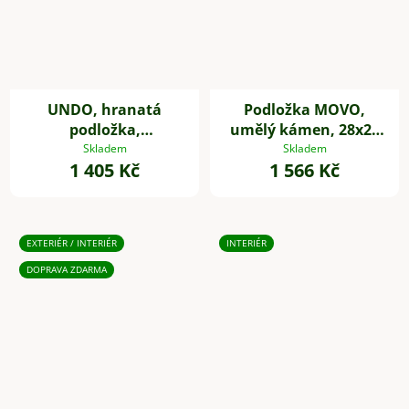
UNDO, hranatá
Podložka MOVO,
podložka,
umělý kámen, 28x28
sklolaminát, 34 * 34
cm, šedá
Skladem
Skladem
1 405 Kč
1 566 Kč
cm, antracit
EXTERIÉR / INTERIÉR
INTERIÉR
DOPRAVA ZDARMA