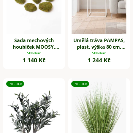
Sada mechových
Umělá tráva PAMPAS,
houbiček MOOSY,
plast, výška 80 cm,
plast, zelená
zelená
Skladem
Skladem
1 140 Kč
1 244 Kč
INTERIÉR
INTERIÉR