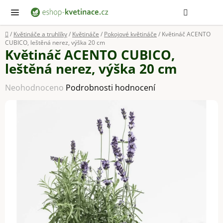
Přejít
Hledat
NÁ
KOŠ
na
obsah
Domů
/
Květináče a truhlíky
/
Květináče
/
Pokojové květináče
/
Květináč ACENTO
CUBICO, leštěná nerez, výška 20 cm
Květináč ACENTO CUBICO,
leštěná nerez, výška 20 cm
Průměrné
Neohodnoceno
Podrobnosti hodnocení
hodnocení
produktu
je
0,0
z
5
hvězdiček.