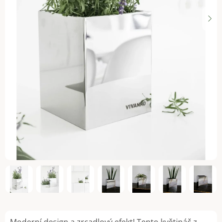
Moderní design a zrcadlový efekt! Tento květináč z