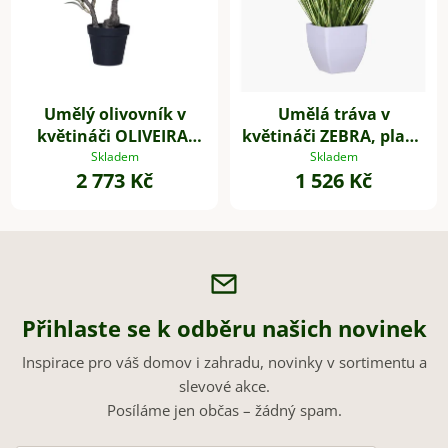
Umělý olivovník v
Umělá tráva v
květináči OLIVEIRA,
květináči ZEBRA, plast,
plast, výška 60 cm
výška 80 cm, zelená
Skladem
Skladem
2 773 Kč
1 526 Kč
Přihlaste se k odběru našich novinek
Inspirace pro váš domov i zahradu, novinky v sortimentu a
slevové akce.
Posíláme jen občas – žádný spam.