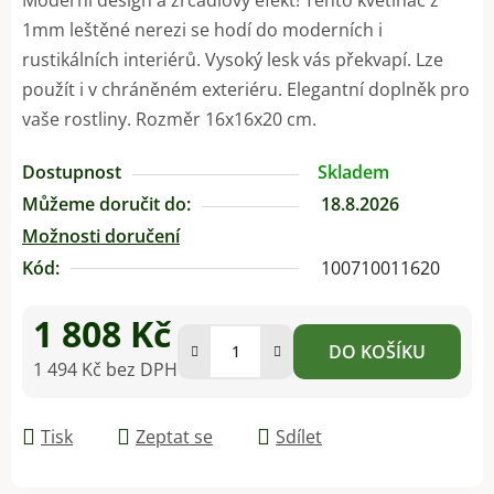
1mm leštěné nerezi se hodí do moderních i
rustikálních interiérů. Vysoký lesk vás překvapí. Lze
použít i v chráněném exteriéru. Elegantní doplněk pro
vaše rostliny. Rozměr 16x16x20 cm.
Dostupnost
Skladem
Můžeme doručit do:
18.8.2026
Možnosti doručení
Kód:
100710011620
1 808 Kč
DO KOŠÍKU
1 494 Kč bez DPH
Měrná cena:
Tisk
Zeptat se
Sdílet