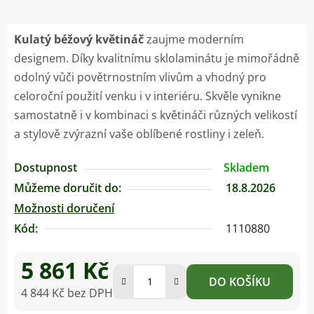
Kulatý béžový květináč
zaujme moderním
designem. Díky kvalitnímu sklolaminátu je mimořádně
odolný vůči povětrnostním vlivům a vhodný pro
celoroční použití venku i v interiéru. Skvěle vynikne
samostatně i v kombinaci s květináči různých velikostí
a stylově zvýrazní vaše oblíbené rostliny i zeleň.
Dostupnost
Skladem
Můžeme doručit do:
18.8.2026
Možnosti doručení
Kód:
1110880
5 861 Kč
DO KOŠÍKU
4 844 Kč bez DPH