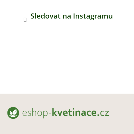
Sledovat na Instagramu
Z
á
p
a
t