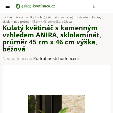
Přejít
Hledat
NÁ
KOŠ
na
obsah
Domů
/
Květináče a truhlíky
/
Kulatý květináč s kamenným vzhledem ANIRA,
sklolaminát, průměr 45 cm x 46 cm výška, béžová
Kulatý květináč s kamenným
vzhledem ANIRA, sklolaminát,
průměr 45 cm x 46 cm výška,
béžová
Průměrné
Neohodnoceno
Podrobnosti hodnocení
hodnocení
produktu
je
0,0
z
5
hvězdiček.