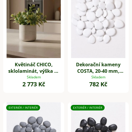
Květináč CHICO,
Dekorační kameny
sklolaminát, výška 31
COSTA, 20-40 mm,
cm, béžová
plast, bílá
Skladem
Skladem
2 773 Kč
782 Kč
EXTERIÉR / INTERIÉR
EXTERIÉR / INTERIÉR