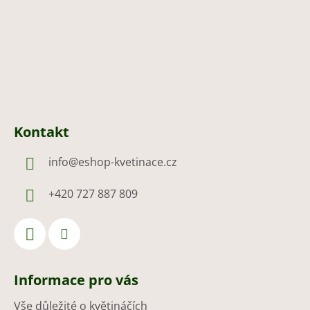
í
Kontakt
info
@
eshop-kvetinace.cz
+420 727 887 809
Informace pro vás
Vše důležité o květináčích