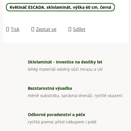
Květináč ESCADA, sklolaminát, výška 60 cm, černá
Tisk
Zeptat se
Sdílet
Sklolaminát - investice na desítky let
lehký materiál odolný vůči mrazu a UV
Bezstarostná výsadba
méně substrátu, správná drenáž, rychlé osazení
Odborné poradenství a péče
rychlá pomoc před nákupem i poté