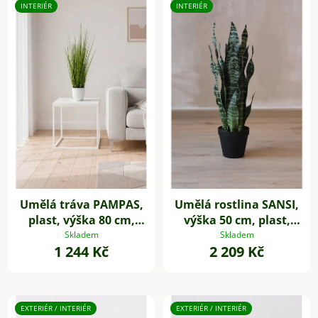
INTERIÉR
INTERIÉR
Umělá tráva PAMPAS,
Umělá rostlina SANSI,
plast, výška 80 cm,
výška 50 cm, plast,
zelená
zelená
Skladem
Skladem
1 244 Kč
2 209 Kč
EXTERIÉR / INTERIÉR
EXTERIÉR / INTERIÉR