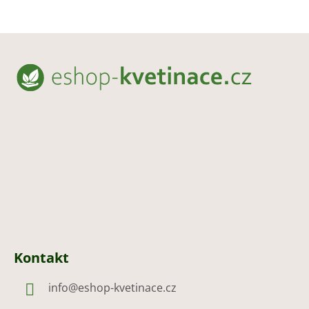
Z
á
p
a
t
í
Kontakt
info
@
eshop-kvetinace.cz