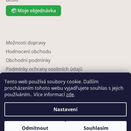
📦
Moje objednávka
Možnosti dopravy
Hodnocení obchodu
Obchodní podmínky
Podmínky ochrany osobních údajů
Reklamace
Tento web používá soubory cookie. Dalším
Partneři
procházením tohoto webu vyjadřujete souhlas s jejich
používáním.. Více informací
zde
.
Kontakty
Nastavení
Odmítnout
Souhlasím
Vytvořil Shoptet