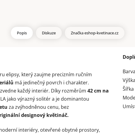
Popis
Diskuze
Značka
eshop-kvetinace.cz
Dopl
Barv
aru elipsy, který zaujme precizním ručním
Výška
eriálů
má jedinečný povrch i charakter.
Šířka
zvedne každý interiér. Díky rozměrům
42 cm na
Mode
LA jako výrazný solitér a je dominantou
Umís
etu
za zvýhodněnou cenu, bez
riginální designový květináč.
moderní interiéry, otevřené obytné prostory,