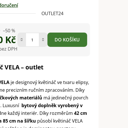
doručení
OUTLET24
č
–50 %
0 Kč
DO KOŠÍKU
 bez DPH
na:
č VELA – outlet
VELA
je designový květináč ve tvaru elipsy,
me precizním ručním zpracováním. Díky
ičkových materiálů
má jedinečný povrch
r. Luxusní
bytový doplněk vyrobený v
ne každý interiér. Díky rozměrům
42 cm
a 85 cm na šířku
působí květináč VELA