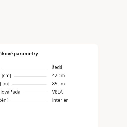
ňkové parametry
a
šedá
 [cm]
42 cm
 [cm]
85 cm
lová řada
VELA
tění
Interiér