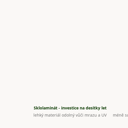
Sklolaminát - investice na desítky let
lehký materiál odolný vůči mrazu a UV
méně su