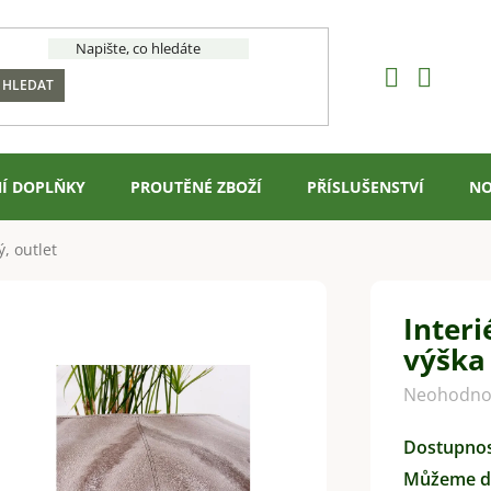
HLEDAT
Í DOPLŇKY
PROUTĚNÉ ZBOŽÍ
PŘÍSLUŠENSTVÍ
NO
, outlet
Interi
výška 
Průměrné
Neohodno
hodnocení
Dostupno
produktu
Můžeme do
je