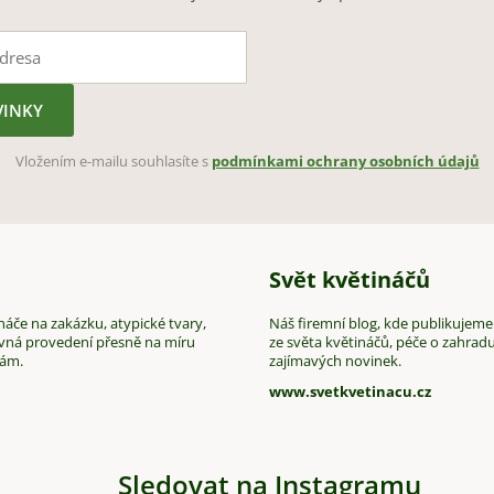
VINKY
Vložením e-mailu souhlasíte s
podmínkami ochrany osobních údajů
Svět květináčů
áče na zakázku, atypické tvary,
Náš firemní blog, kde publikujeme
vná provedení přesně na míru
ze světa květináčů, péče o zahradu
vám.
zajímavých novinek.
www.svetkvetinacu.cz
Sledovat na Instagramu