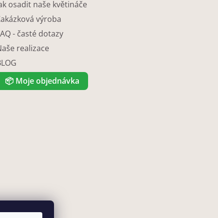
ak osadit naše květináče
Zakázková výroba
AQ - časté dotazy
Naše realizace
BLOG
📦
Moje objednávka