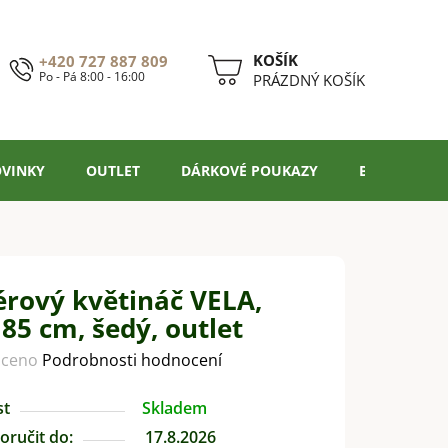
+420 727 887 809
Po - Pá 8:00 - 16:00
NÁKUPNÍ
PRÁZDNÝ KOŠÍK
KOŠÍK
VINKY
OUTLET
DÁRKOVÉ POUKAZY
BLOG
érový květináč VELA,
85 cm, šedý, outlet
ceno
Podrobnosti hodnocení
st
Skladem
ručit do:
17.8.2026