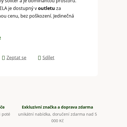
ný solitér a je dominantou prostoru.
ELA je dostupný v
outletu
za
ou cenu, bez poškození. Jedinečná
e
Zeptat se
Sdílet
éče
Exkluzivní značka a doprava zdarma
 poté
unikátní nabídka, doručení zdarma nad 5
000 Kč