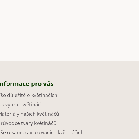
Informace pro vás
še důležité o květináčích
ak vybrat květináč
ateriály našich květináčů
Průvodce tvary květináčů
Vše o samozavlažovacích květináčích