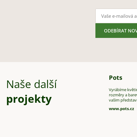
ODEBÍRAT NO
Pots
Naše další
Vyrábíme květin
projekty
rozměry a bare
vašim předsta
www.pots.cz
Z