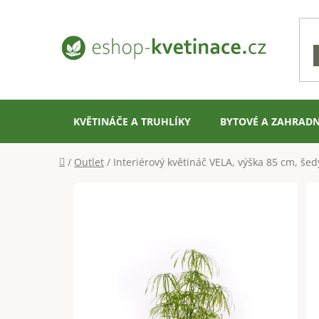
Přejít
na
obsah
KVĚTINÁČE A TRUHLÍKY
BYTOVÉ A ZAHRADN
Domů
/
Outlet
/
Interiérový květináč VELA, výška 85 cm, šedý