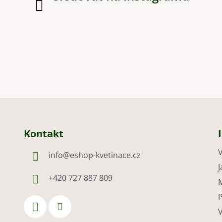
Kontakt
V
info
@
eshop-kvetinace.cz
J
+420 727 887 809
M