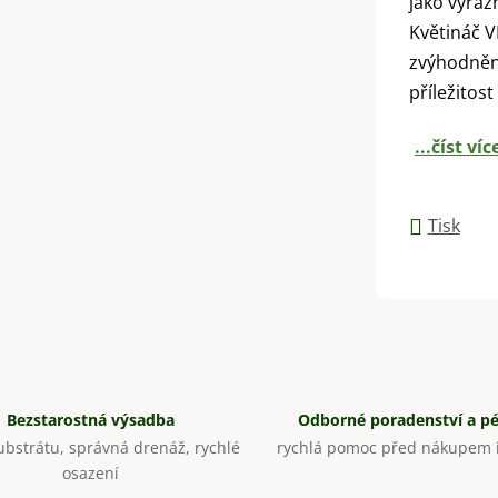
jako výraz
Květináč V
zvýhodněn
příležitost
...číst víc
Tisk
Bezstarostná výsadba
Odborné poradenství a p
bstrátu, správná drenáž, rychlé
rychlá pomoc před nákupem i
osazení