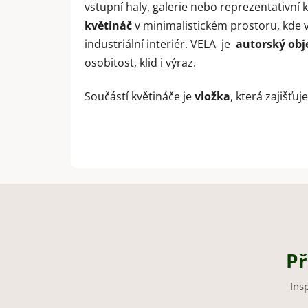
vstupní haly, galerie nebo reprezentativní 
květináč
v minimalistickém prostoru, kde vy
industriální interiér. VELA je
autorský obj
osobitost, klid i výraz.
Součástí květináče je
vložka
, která zajišť
Př
Ins