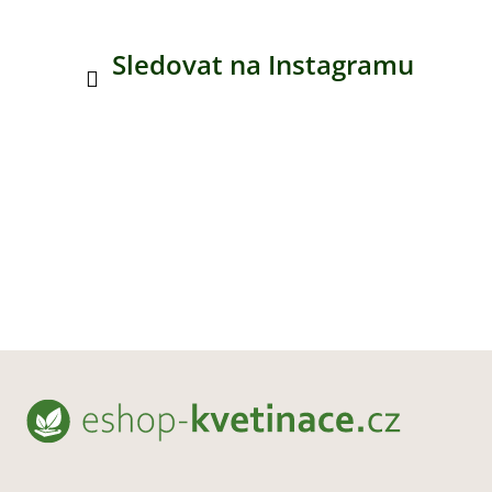
Sledovat na Instagramu
Z
á
p
a
t