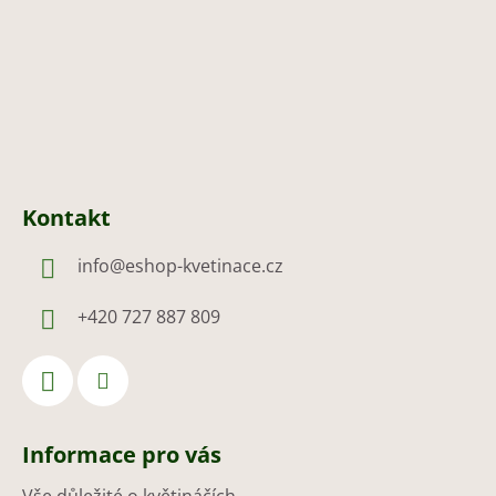
í
Kontakt
info
@
eshop-kvetinace.cz
+420 727 887 809
Informace pro vás
Vše důležité o květináčích