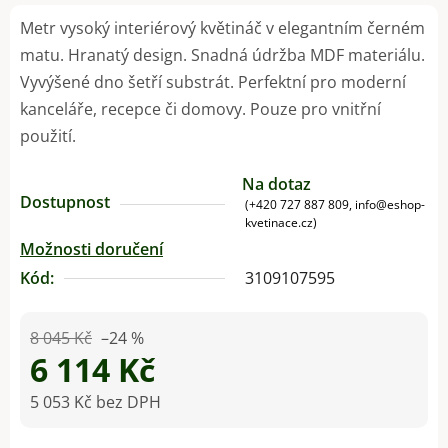
Metr vysoký interiérový květináč v elegantním černém
matu. Hranatý design. Snadná údržba MDF materiálu.
Vyvýšené dno šetří substrát. Perfektní pro moderní
kanceláře, recepce či domovy. Pouze pro vnitřní
použití.
Na dotaz
Dostupnost
(+420 727 887 809, info@eshop-
kvetinace.cz)
Možnosti doručení
Kód:
3109107595
8 045 Kč
–24 %
6 114 Kč
5 053 Kč bez DPH
Měrná cena: