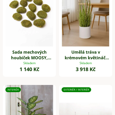
Sada mechových
Umělá tráva v
houbiček MOOSY,
krémovém květináči
plast, zelená
SECCA, plast, výška
Skladem
Skladem
1 140 Kč
3 918 Kč
120 cm, zelená
INTERIÉR
EXTERIÉR / INTERIÉR