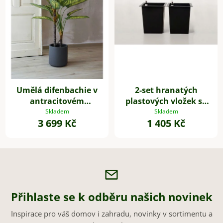
Umělá difenbachie v
2-set hranatých
antracitovém
plastových vložek se
květináči FRONDA,
samozavlažovacím
Skladem
Skladem
3 699 Kč
1 405 Kč
výška 110 cm, zelená
setem, 32*29*29 cm,
černý
Přihlaste se k odběru našich novinek
Inspirace pro váš domov i zahradu, novinky v sortimentu a