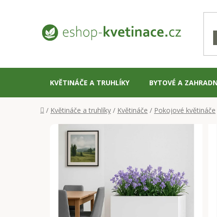
Přejít
na
obsah
KVĚTINÁČE A TRUHLÍKY
BYTOVÉ A ZAHRADN
Domů
/
Květináče a truhlíky
/
Květináče
/
Pokojové květináče