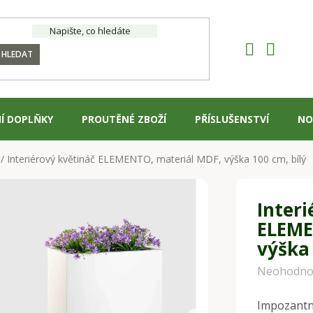
HLEDAT
Í DOPLŇKY
PROUTĚNÉ ZBOŽÍ
PŘÍSLUŠENSTVÍ
NO
/
Interiérový květináč ELEMENTO, materiál MDF, výška 100 cm, bílý
Interi
ELEME
výška 
Průměrné
Neohodno
hodnocení
Impozantní
produktu