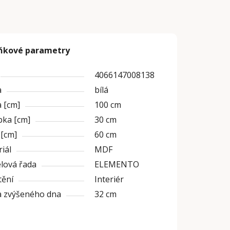
ňkové parametry
4066147008138
a
bílá
 [cm]
100 cm
bka [cm]
30 cm
 [cm]
60 cm
iál
MDF
lová řada
ELEMENTO
tění
Interiér
a zvýšeného dna
32 cm