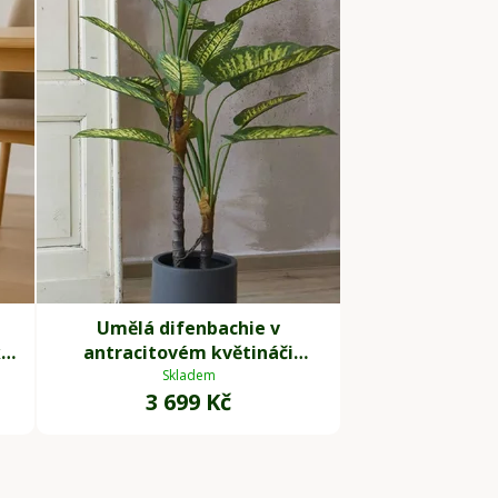
Umělá difenbachie v
ka
antracitovém květináči
FRONDA, výška 110 cm, zelená
Skladem
3 699 Kč