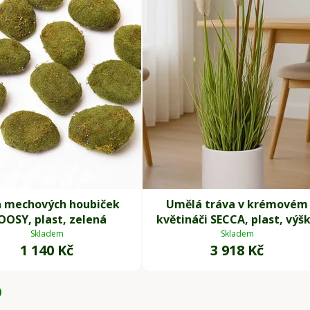
 mechových houbiček
Umělá tráva v krémovém
OSY, plast, zelená
květináči SECCA, plast, výš
120 cm, zelená
Skladem
Skladem
1 140 Kč
3 918 Kč