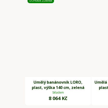
DOPRAVA ZDARMA
Umělý banánovník LORO,
Umělá 
plast, výška 140 cm, zelená
plas
Skladem
8 064 Kč