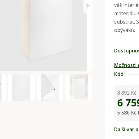
váš interi
je
materiálu 
0,0
substrát. 
z
obýváků.
5
hvězdiček.
Dostupno
Možnosti 
Kód:
8 892 Kč
6 75
5 586 Kč
Měrná ce
Další vari