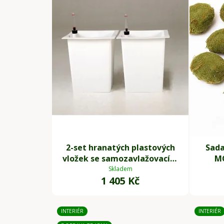
2-set hranatých plastových
Sada
vložek se samozavlažovacím
MO
setem, 32*29*29 cm, bílý
Skladem
1 405 Kč
INTERIÉR
INTERIÉR