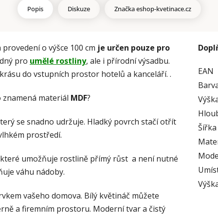
Popis
Diskuze
Značka
eshop-kvetinace.cz
 provedení o výšce 100 cm
je určen pouze pro
Dopl
hodný pro
umělé rostliny
, ale i přírodní výsadbu.
EAN
rásu do vstupních prostor hotelů a kanceláří. .
Barv
o znamená materiál
MDF
?
Výška
Hlou
který se snadno udržuje. Hladký povrch stačí otřít
Šířka
vlhkém prostředí.
Mater
Mode
které umožňuje rostlině přímý růst a není nutné
Umís
ňuje váhu nádoby.
Výšk
rvkem vašeho domova. Bílý květináč můžete
érně a firemním prostoru. Moderní tvar a čistý