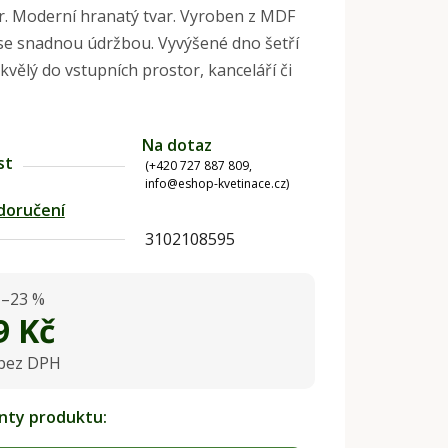
ér. Moderní hranatý tvar. Vyroben z MDF
se snadnou údržbou. Vyvýšené dno šetří
Skvělý do vstupních prostor, kanceláří či
Na dotaz
st
(+420 727 887 809,
info@eshop-kvetinace.cz)
doručení
3102108595
–23 %
9 Kč
 bez DPH
na:
anty produktu: