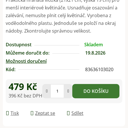
menší interiérové květináče. Usnadňuje osazování a
zalévání, nemusíte plnit celý květináč. Vyrobena z
voděodolného plastu. Jednoduše se položí na okraj
nádoby. Zkontrolujte správnou velikost.
Dostupnost
Skladem
Můžeme doručit do:
19.8.2026
Možnosti doručení
Kód:
83636103020
479 Kč
DO KOŠÍKU
396 Kč bez DPH
Měrná cena:
Tisk
Zeptat se
Sdílet