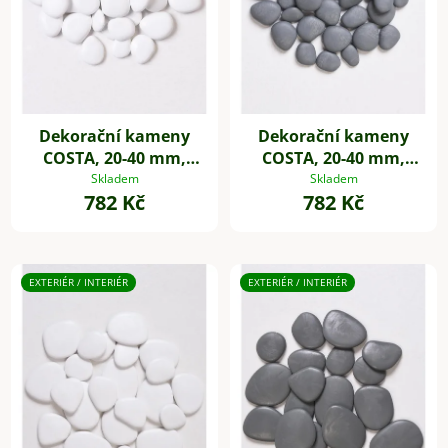
Dekorační kameny
Dekorační kameny
COSTA, 20-40 mm,
COSTA, 20-40 mm,
plast, bílá
plast, šedá
Skladem
Skladem
782 Kč
782 Kč
EXTERIÉR / INTERIÉR
EXTERIÉR / INTERIÉR