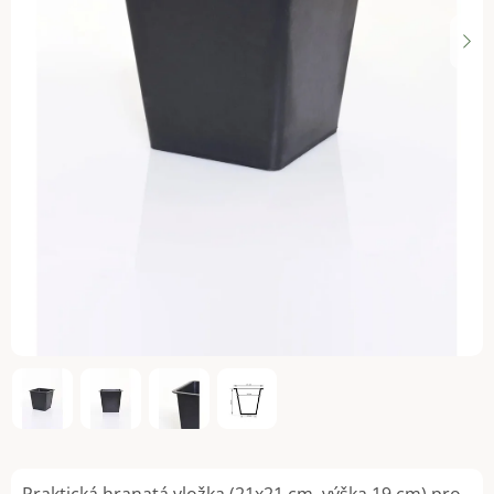
Praktická hranatá vložka (21x21 cm, výška 19 cm) pro