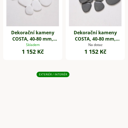
Dekorační kameny
Dekorační kameny
COSTA, 40-80 mm,
COSTA, 40-80 mm,
plast, bílá
plast, šedá
Skladem
Na dotaz
1 152 Kč
1 152 Kč
EXTERIÉR / INTERIÉR