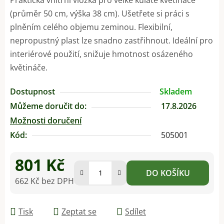
(průměr 50 cm, výška 38 cm). Ušetřete si práci s
plněním celého objemu zeminou. Flexibilní,
nepropustný plast lze snadno zastřihnout. Ideální pro
interiérové použití, snižuje hmotnost osázeného
květináče.
Dostupnost
Skladem
Můžeme doručit do:
17.8.2026
Možnosti doručení
Kód:
505001
801 Kč
DO KOŠÍKU
662 Kč bez DPH
Měrná cena:
Tisk
Zeptat se
Sdílet