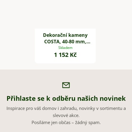
Dekorační kameny
COSTA, 40-80 mm,
plast, bílá
Skladem
1 152 Kč
Přihlaste se k odběru našich novinek
Inspirace pro váš domov i zahradu, novinky v sortimentu a
slevové akce.
Posíláme jen občas – žádný spam.