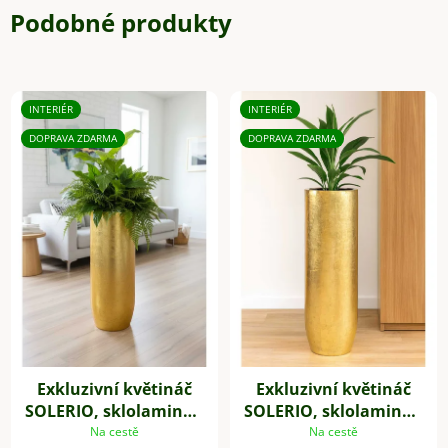
Podobné produkty
INTERIÉR
INTERIÉR
DOPRAVA ZDARMA
DOPRAVA ZDARMA
Exkluzivní květináč
Exkluzivní květináč
SOLERIO, sklolaminát,
SOLERIO, sklolaminát,
výška 80 cm, zlatý lesk
výška 100 cm, zlatý
Na cestě
Na cestě