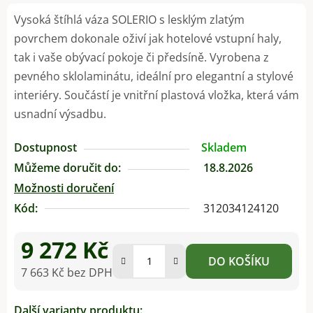
Vysoká štíhlá váza SOLERIO s lesklým zlatým
povrchem dokonale oživí jak hotelové vstupní haly,
tak i vaše obývací pokoje či předsíně. Vyrobena z
pevného sklolaminátu, ideální pro elegantní a stylové
interiéry. Součástí je vnitřní plastová vložka, která vám
usnadní výsadbu.
Dostupnost
Skladem
Můžeme doručit do:
18.8.2026
Možnosti doručení
Kód:
312034124120
9 272 Kč
DO KOŠÍKU
7 663 Kč bez DPH
Měrná cena:
Další varianty produktu: