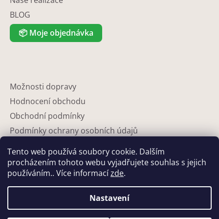
BLOG
📦
Moje objednávka
Možnosti dopravy
Hodnocení obchodu
Obchodní podmínky
Podmínky ochrany osobních údajů
Reklamace
Tento web používá soubory cookie. Dalším
Partneři
procházením tohoto webu vyjadřujete souhlas s jejich
používáním.. Více informací
zde
.
Kontakty
Nastavení