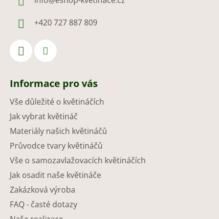
info
@
eshop-kvetinace.cz
+420 727 887 809
Informace pro vás
Vše důležité o květináčích
Jak vybrat květináč
Materiály našich květináčů
Průvodce tvary květináčů
Vše o samozavlažovacích květináčích
Jak osadit naše květináče
Zakázková výroba
FAQ - časté dotazy
Naše realizace