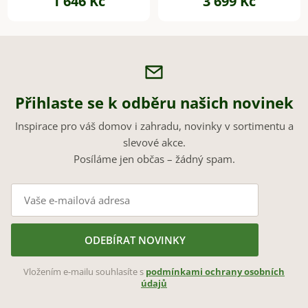
1 646 Kč
3 699 Kč
zelená
zelená
Přihlaste se k odběru našich novinek
Inspirace pro váš domov i zahradu, novinky v sortimentu a
slevové akce.
Posíláme jen občas – žádný spam.
ODEBÍRAT NOVINKY
Vložením e-mailu souhlasíte s
podmínkami ochrany osobních
údajů