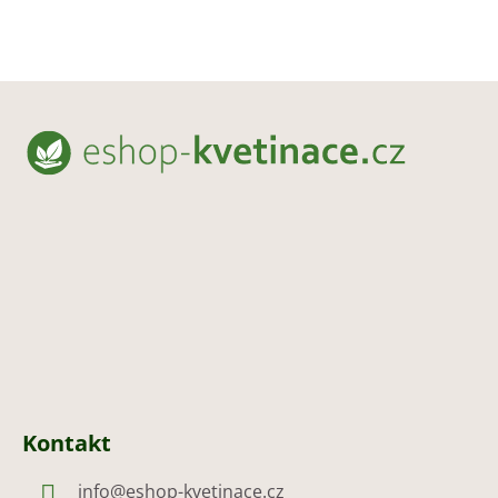
Z
á
p
a
t
í
Kontakt
info
@
eshop-kvetinace.cz