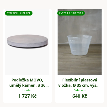
EXTERIÉR / INTERIÉR
EXTERIÉR / INTERIÉR
Podložka MOVO,
Flexibilní plastová
umělý kámen, ø 36
vložka, Ø 35 cm, výška
cm, šedá
25 cm
Skladem
Skladem
1 727 Kč
640 Kč