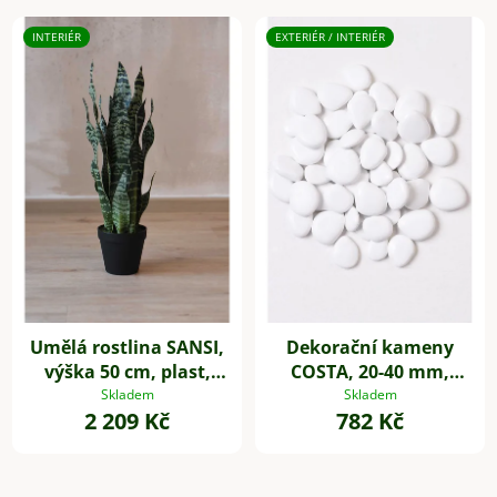
INTERIÉR
EXTERIÉR / INTERIÉR
Umělá rostlina SANSI,
Dekorační kameny
výška 50 cm, plast,
COSTA, 20-40 mm,
zelená
plast, bílá
Skladem
Skladem
2 209 Kč
782 Kč