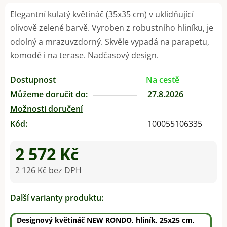
Elegantní kulatý květináč (35x35 cm) v uklidňující
olivově zelené barvě. Vyroben z robustního hliníku, je
odolný a mrazuvzdorný. Skvěle vypadá na parapetu,
komodě i na terase. Nadčasový design.
Dostupnost
Na cestě
Můžeme doručit do:
27.8.2026
Možnosti doručení
Kód:
100055106335
2 572 Kč
2 126 Kč bez DPH
Měrná cena:
Další varianty produktu:
Designový květináč NEW RONDO, hliník, 25x25 cm,