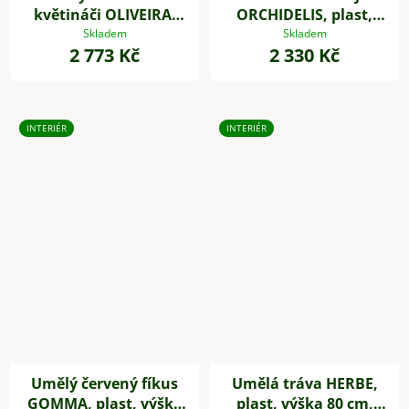
květináči OLIVEIRA,
ORCHIDELIS, plast,
plast, výška 60 cm
výška 87 cm, bílá
Skladem
Skladem
2 773 Kč
2 330 Kč
INTERIÉR
INTERIÉR
Umělý červený fíkus
Umělá tráva HERBE,
GOMMA, plast, výška
plast, výška 80 cm,