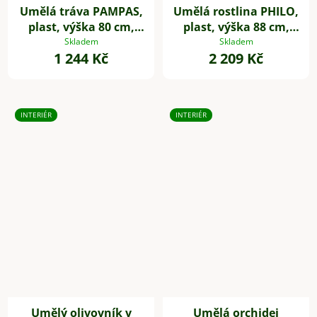
Umělá tráva PAMPAS,
Umělá rostlina PHILO,
plast, výška 80 cm,
plast, výška 88 cm,
zelená
zelená
Skladem
Skladem
1 244 Kč
2 209 Kč
INTERIÉR
INTERIÉR
Umělý olivovník v
Umělá orchidej