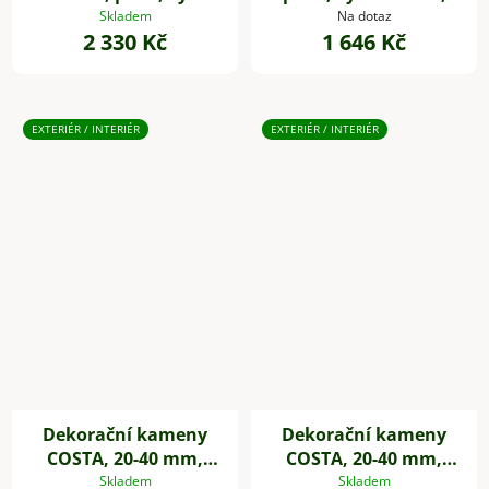
90 cm, zeleno-červená
zelená
Skladem
Na dotaz
2 330 Kč
1 646 Kč
EXTERIÉR / INTERIÉR
EXTERIÉR / INTERIÉR
Dekorační kameny
Dekorační kameny
COSTA, 20-40 mm,
COSTA, 20-40 mm,
plast, černá
plast, šedá
Skladem
Skladem