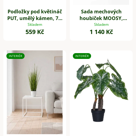
Podložky pod květináč
Sada mechových
PUT, umělý kámen, 7 x
houbiček MOOSY,
7 cm, 4-set, šedé
plast, zelená
Skladem
Skladem
559 Kč
1 140 Kč
INTERIÉR
INTERIÉR