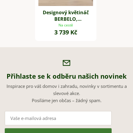
Designový květináč
BERBELO,
sklolaminát, výška 80
Na cestě
3 739 Kč
cm, bílý mat
Přihlaste se k odběru našich novinek
Inspirace pro váš domov i zahradu, novinky v sortimentu a
slevové akce.
Posíláme jen občas – žádný spam.