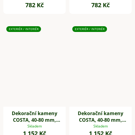
782 Kč
782 Kč
EXTERIÉR / INTERIÉR
EXTERIÉR / INTERIÉR
Dekorační kameny
Dekorační kameny
COSTA, 40-80 mm,
COSTA, 40-80 mm,
plast, černá
plast, bílá
Skladem
Skladem
1 152 Kč
1 152 Kč