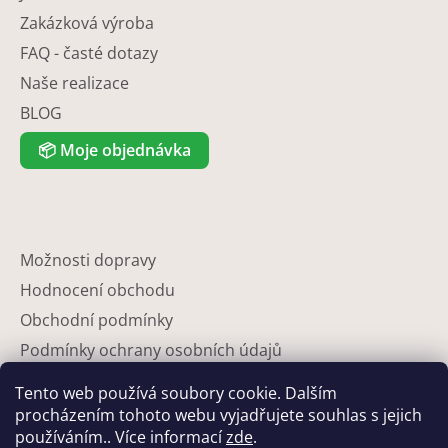
Zakázková výroba
FAQ - časté dotazy
Naše realizace
BLOG
📦
Moje objednávka
Možnosti dopravy
Hodnocení obchodu
Obchodní podmínky
Podmínky ochrany osobních údajů
Reklamace
Tento web používá soubory cookie. Dalším
Partneři
procházením tohoto webu vyjadřujete souhlas s jejich
používáním.. Více informací
zde
.
Kontakty