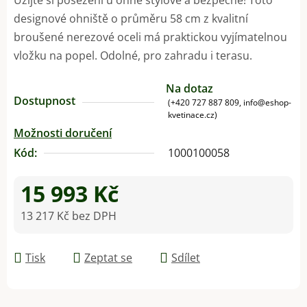
designové ohniště o průměru 58 cm z kvalitní
broušené nerezové oceli má praktickou vyjímatelnou
vložku na popel. Odolné, pro zahradu i terasu.
Na dotaz
Dostupnost
(+420 727 887 809, info@eshop-
kvetinace.cz)
Možnosti doručení
Kód:
1000100058
15 993 Kč
13 217 Kč bez DPH
Měrná cena:
Tisk
Zeptat se
Sdílet