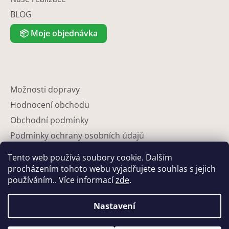
BLOG
📦
Moje objednávka
Možnosti dopravy
Hodnocení obchodu
Obchodní podmínky
Podmínky ochrany osobních údajů
Reklamace
Tento web používá soubory cookie. Dalším
Partneři
procházením tohoto webu vyjadřujete souhlas s jejich
používáním.. Více informací
zde
.
Kontakty
Nastavení