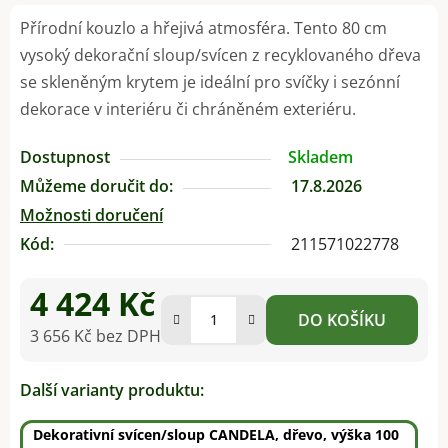
Přírodní kouzlo a hřejivá atmosféra. Tento 80 cm
vysoký dekorační sloup/svícen z recyklovaného dřeva
se skleněným krytem je ideální pro svíčky i sezónní
dekorace v interiéru či chráněném exteriéru.
Dostupnost
Skladem
Můžeme doručit do:
17.8.2026
Možnosti doručení
Kód:
211571022778
4 424 Kč
DO KOŠÍKU
3 656 Kč bez DPH
Měrná cena:
Další varianty produktu:
Dekorativní svícen/sloup CANDELA, dřevo, výška 100