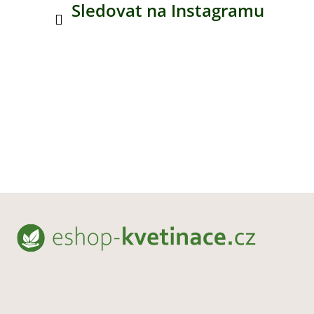
Sledovat na Instagramu
Z
á
p
a
t
í