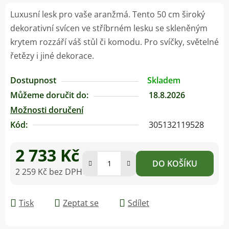
Luxusní lesk pro vaše aranžmá. Tento 50 cm široký
dekorativní svícen ve stříbrném lesku se skleněným
krytem rozzáří váš stůl či komodu. Pro svíčky, světelné
řetězy i jiné dekorace.
Dostupnost
Skladem
Můžeme doručit do:
18.8.2026
Možnosti doručení
Kód:
305132119528
2 733 Kč
DO KOŠÍKU
2 259 Kč bez DPH
Měrná cena:
Tisk
Zeptat se
Sdílet