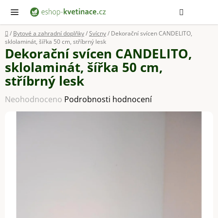
Přejít
Hledat
NÁ
KOŠ
na
obsah
Domů
/
Bytové a zahradní doplňky
/
Svícny
/
Dekorační svícen CANDELITO,
sklolaminát, šířka 50 cm, stříbrný lesk
Dekorační svícen CANDELITO,
sklolaminát, šířka 50 cm,
stříbrný lesk
Průměrné
Neohodnoceno
Podrobnosti hodnocení
hodnocení
produktu
je
0,0
z
5
hvězdiček.