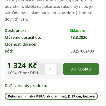
povrchem. Skvělá na dekorace, sukulenty nebo jen
tak. Odolný sklolaminát je mrazuvzdorný, hodí se
dovnitř i ven.
Dostupnost
Skladem
Můžeme doručit do:
18.8.2026
Možnosti doručení
Kód:
30251062409
1 324 Kč
DO KOŠÍKU
1 094 Kč bez DPH
Měrná cena:
Další varianty produktu:
Dekorační miska PERA, sklolaminát, Ø 27 cm, béžová