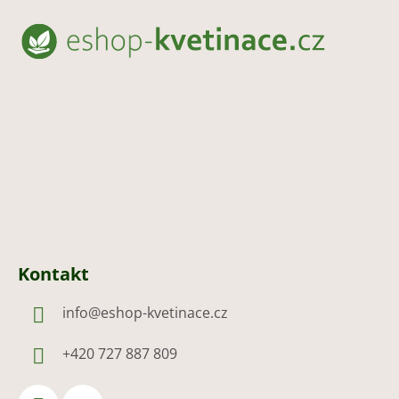
á
p
a
t
í
Kontakt
info
@
eshop-kvetinace.cz
+420 727 887 809