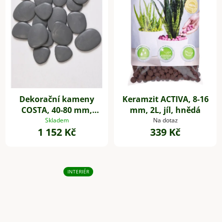
Dekorační kameny
Keramzit ACTIVA, 8-16
COSTA, 40-80 mm,
mm, 2L, jíl, hnědá
plast, šedá
Skladem
Na dotaz
1 152 Kč
339 Kč
INTERIÉR