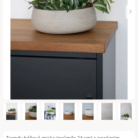
Trendy béžová miska (průměr 24 cm) s porézním