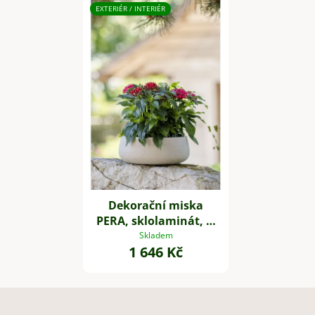
EXTERIÉR / INTERIÉR
Dekorační miska
PERA, sklolaminát, Ø
27 cm, béžová
Skladem
1 646 Kč