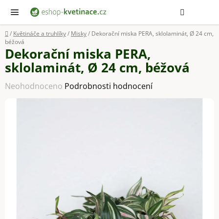
Přejít
Hledat
NÁ
KOŠ
na
obsah
Domů
/
Květináče a truhlíky
/
Misky
/
Dekorační miska PERA, sklolaminát, Ø 24 cm,
béžová
Dekorační miska PERA,
sklolaminát, Ø 24 cm, béžová
Průměrné
Neohodnoceno
Podrobnosti hodnocení
hodnocení
produktu
je
0,0
z
5
hvězdiček.