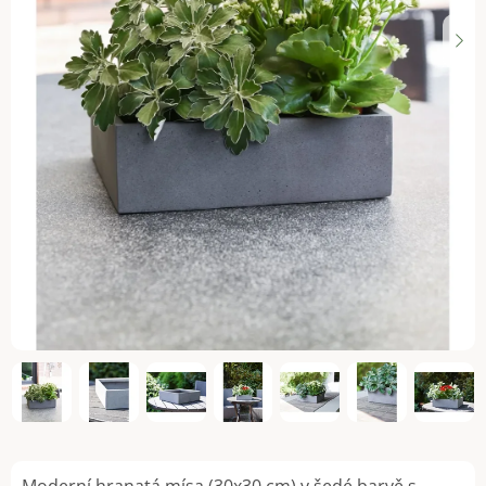
Moderní hranatá mísa (30x30 cm) v šedé barvě s