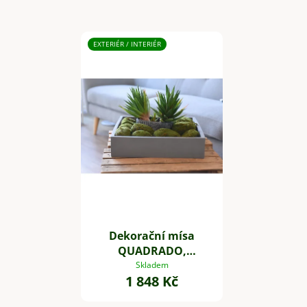
EXTERIÉR / INTERIÉR
Dekorační mísa
QUADRADO,
sklolaminát, 40x40
Skladem
1 848 Kč
cm, šedá