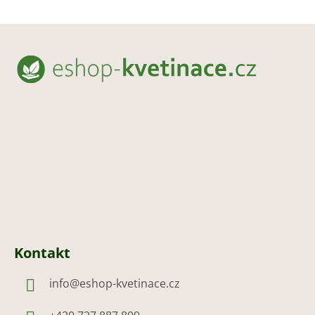
Z
á
p
a
t
í
Kontakt
info
@
eshop-kvetinace.cz