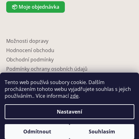
📦
Moje objednávka
Možnosti dopravy
Hodnocení obchodu
Obchodní podmínky
Podmínky ochrany osobních údajů
Reklamace
Tento web používá soubory cookie. Dalším
Partneři
procházením tohoto webu vyjadřujete souhlas s jejich
používáním.. Více informací
zde
.
Kontakty
Nastavení
Odmítnout
Souhlasím
Vytvořil Shoptet