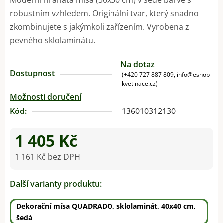
robustním vzhledem. Originální tvar, který snadno
zkombinujete s jakýmkoli zařízením. Vyrobena z
pevného sklolaminátu.
Na dotaz
Dostupnost
(+420 727 887 809, info@eshop-
kvetinace.cz)
Možnosti doručení
Kód:
136010312130
1 405 Kč
1 161 Kč bez DPH
Měrná cena:
Další varianty produktu:
Dekorační mísa QUADRADO, sklolaminát, 40x40 cm,
šedá