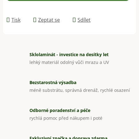
Tisk
Zeptat se
Sdílet
Sklolaminát - investice na desítky let
lehký materiál odolný vůči mrazu a UV
Bezstarostná výsadba
méně substrátu, správná drenáž, rychlé osazení
Odborné poradenství a péče
rychlá pomoc před nákupem i poté
Exkluzivní značka a doprava zdarma