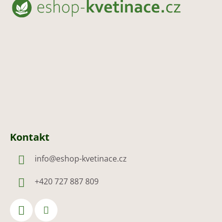
p
a
t
í
Kontakt
info
@
eshop-kvetinace.cz
+420 727 887 809