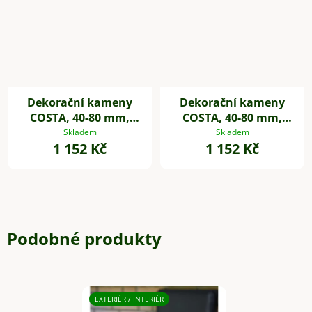
Dekorační kameny
Dekorační kameny
COSTA, 40-80 mm,
COSTA, 40-80 mm,
plast, bílá
plast, černá
Skladem
Skladem
1 152 Kč
1 152 Kč
Podobné produkty
EXTERIÉR / INTERIÉR