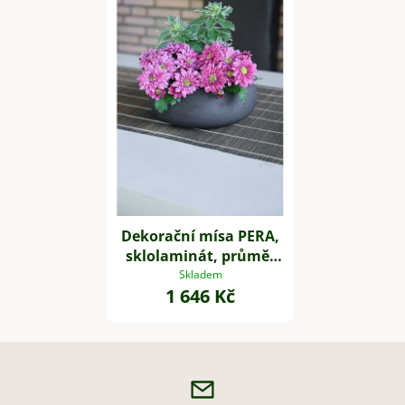
Dekorační mísa PERA,
sklolaminát, průměr
27 cm, antracit
Skladem
1 646 Kč