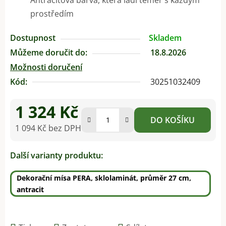
prostředím
Dostupnost
Skladem
Můžeme doručit do:
18.8.2026
Možnosti doručení
Kód:
30251032409
1 324 Kč
DO KOŠÍKU
1 094 Kč bez DPH
Měrná cena:
Další varianty produktu:
Dekorační mísa PERA, sklolaminát, průměr 27 cm,
antracit