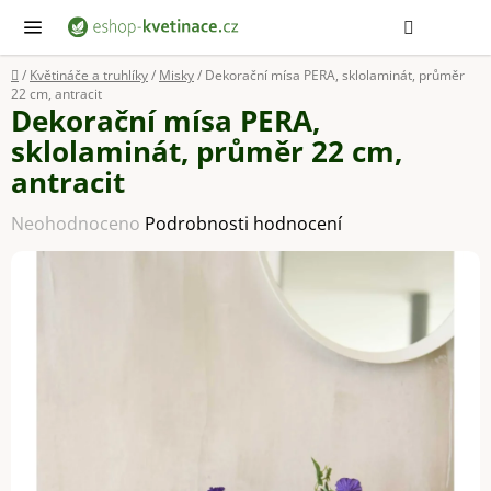
Přejít
Hledat
NÁ
KOŠ
na
obsah
Domů
/
Květináče a truhlíky
/
Misky
/
Dekorační mísa PERA, sklolaminát, průměr
22 cm, antracit
Dekorační mísa PERA,
sklolaminát, průměr 22 cm,
antracit
Průměrné
Neohodnoceno
Podrobnosti hodnocení
hodnocení
produktu
je
0,0
z
5
hvězdiček.