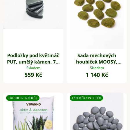
Podložky pod květináč
Sada mechových
PUT, umělý kámen, 7 x
houbiček MOOSY,
7 cm, 4-set, šedé
plast, zelená
Skladem
Skladem
559 Kč
1 140 Kč
EXTERIÉR / INTERIÉR
EXTERIÉR / INTERIÉR