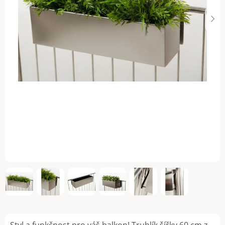
Styl a funkčnost pro váš balkon! Truhlík šířky 60 cm z