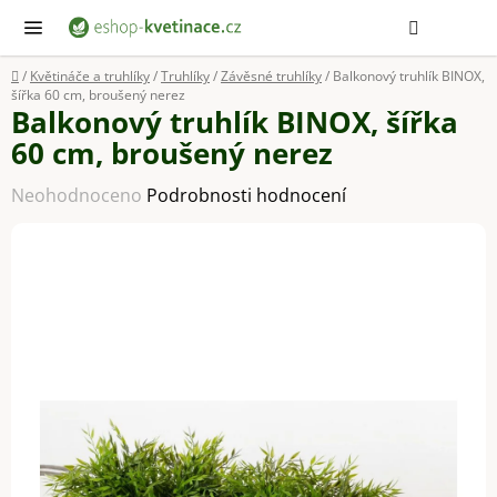
Přejít
Hledat
NÁ
KOŠ
na
obsah
Domů
/
Květináče a truhlíky
/
Truhlíky
/
Závěsné truhlíky
/
Balkonový truhlík BINOX,
šířka 60 cm, broušený nerez
Balkonový truhlík BINOX, šířka
60 cm, broušený nerez
Průměrné
Neohodnoceno
Podrobnosti hodnocení
hodnocení
produktu
je
0,0
z
5
hvězdiček.