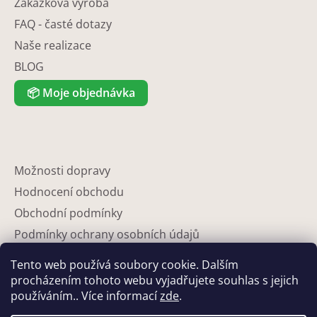
Zakázková výroba
FAQ - časté dotazy
Naše realizace
BLOG
📦
Moje objednávka
Možnosti dopravy
Hodnocení obchodu
Obchodní podmínky
Podmínky ochrany osobních údajů
Reklamace
Tento web používá soubory cookie. Dalším
Partneři
procházením tohoto webu vyjadřujete souhlas s jejich
používáním.. Více informací
zde
.
Kontakty