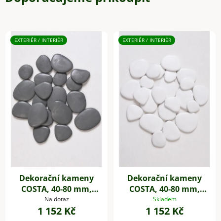
EXTERIÉR / INTERIÉR
EXTERIÉR / INTERIÉR
Dekorační kameny
Dekorační kameny
COSTA, 40-80 mm,
COSTA, 40-80 mm,
plast, šedá
plast, bílá
Na dotaz
Skladem
1 152 Kč
1 152 Kč